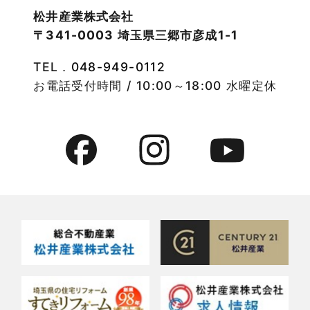
物件検索
松井産業株式会社
〒341-0003 埼玉県三郷市彦成1-1
2022年9月
物件特集
TEL．
048-949-0112
2022年8月
竹ノ塚店-ブログ
お電話受付時間 / 10:00～18:00 水曜定休
2022年7月
貸事務所活用事例
2022年6月
貸倉庫・その他
2022年5月
貸倉庫活用事例
2022年4月
貸店舗・貸事務所
2022年3月
貸店舗活用事例
2022年2月
賃貸物件