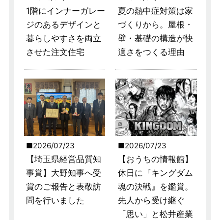
1階にインナーガレー
夏の熱中症対策は家
ジのあるデザインと
づくりから。屋根・
暮らしやすさを両立
壁・基礎の構造が快
させた注文住宅
適さをつくる理由
2026/07/23
2026/07/23
【埼玉県経営品質知
【おうちの情報館】
事賞】大野知事へ受
休日に『キングダム
賞のご報告と表敬訪
魂の決戦』を鑑賞。
問を行いました
先人から受け継ぐ
「思い」と松井産業