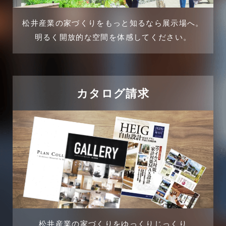
介護施設経営活用事例
2024年11月
松井産業の家づくりをもっと知るなら展示場へ。
企業誘致事例
明るく開放的な空間を体感してください。
2024年10月
住宅に関するよくある質問
2024年9月
吉川市
カタログ請求
2024年8月
吉川店-ブログ
2024年7月
商品情報
2024年6月
土地に関するよくある質問
2024年5月
土地活用事例
2024年4月
土地活用提案
松井産業の家づくりをゆっくりじっくり