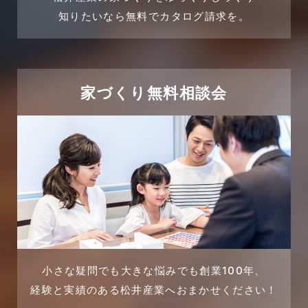
2024年3月
売買物件
知りたいなら無料でカタログ請求を。
2024年2月
売買物件に関するよくある質問
2024年1月
太陽光発電活用事例
家づくり無料相談会
2023年12月
完成見学会
2023年11月
市民リフォームサービス
2023年10月
店舗・テナント施工事例
2023年9月
戸建賃貸住宅活用事例
2023年8月
採用情報
小さな疑問でも大きな悩みでも創業100年、
経験と実績のある松井産業へおまかせください！
2023年7月
新着情報