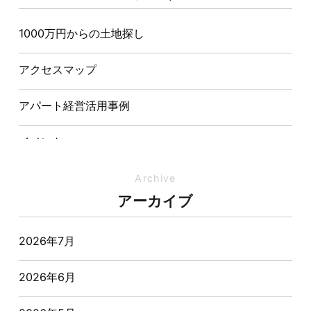
造が快適さをつくる理由
1000万円からの土地探し
【埼玉県経営品質知事賞】大野知事へ受賞のご報告と
表敬訪問を行いました
アクセスマップ
アパート経営活用事例
イベント
イベント-ブログ
Archive
アーカイブ
オーナー様からの質問
2026年7月
おすすめ物件
2026年6月
お客様インタビュー