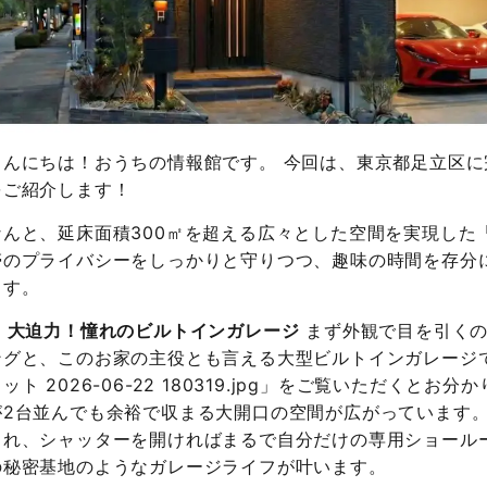
こんにちは！おうちの情報館です。 今回は、東京都足立区
をご紹介します！
なんと、延床面積300㎡を超える広々とした空間を実現した
帯のプライバシーをしっかりと守りつつ、趣味の時間を存分
ます。
■ 大迫力！憧れのビルトインガレージ
まず外観で目を引くの
ングと、このお家の主役とも言える大型ビルトインガレージ
ット 2026-06-22 180319.jpg」をご覧いただく
が2台並んでも余裕で収まる大開口の空間が広がっています。
され、シャッターを開ければまるで自分だけの専用ショール
の秘密基地のようなガレージライフが叶います。