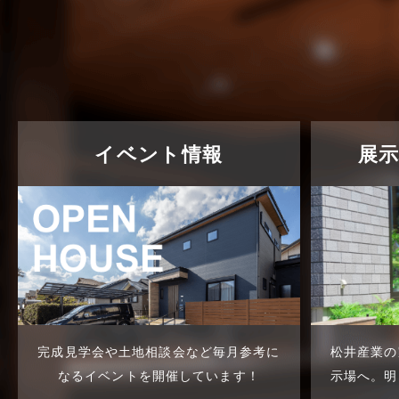
東武スカイツリーライン
2023年7月
松伏店-ブログ
2023年6月
武蔵野線
2023年5月
注文住宅
2023年4月
注文住宅施工事例
2023年3月
イベント情報
展
物件検索
2023年2月
物件特集
2023年1月
竹ノ塚店-ブログ
2022年12月
貸事務所活用事例
2022年11月
貸倉庫・その他
2022年10月
完成見学会や土地相談会など
毎月参考に
松井産業の
貸倉庫活用事例
2022年9月
なるイベントを開催しています！
示場へ。
明