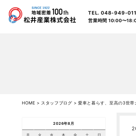
TEL. 048-949-01
営業時間 10:00〜18
HOME
>
スタッフブログ
>
愛車と暮らす、至高の3世帯
2026年8月
2
月
火
水
木
金
土
日