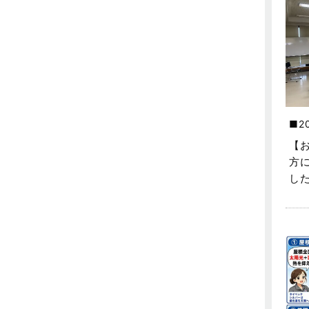
不動産の基礎知識に関するよくある
質問
2025年5月
介護施設経営活用事例
2025年4月
企業誘致事例
2025年3月
住宅に関するよくある質問
2025年2月
2
吉川市
2025年1月
【
吉川店-ブログ
2024年12月
方
し
商品情報
2024年11月
土地に関するよくある質問
2024年10月
土地活用事例
2024年9月
土地活用提案
2024年8月
売買物件
2024年7月