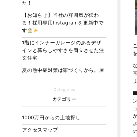
た！
【お知らせ】当社の雰囲気が伝わ
る！採用専用Instagramを更新中で
す
1階にインナーガレージのあるデザ
インと暮らしやすさを両立させた注
文住宅
夏の熱中症対策は家づくりから。屋
根・壁・基礎の構造が快適さをつく
る理由
Categories
【埼玉県経営品質知事賞】大野知事
カテゴリー
へ受賞のご報告と表敬訪問を行いま
ョ
した
1000万円からの土地探し
アクセスマップ