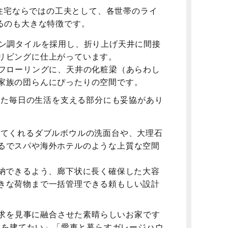
住宅ならではの工夫として、各世帯のライ
るのも大きな特徴です。
ン調タイルを採用し、折り上げ天井に間接
リビングに仕上がっています。
フローリングに、天井の化粧梁（あらわし
家族の団らんにぴったりの空間です。
た毎日の生活を支える部分にも妥協があり
てくれるダブルボウルの洗面台や、大理石
るでスパや海外ホテルのような上質な空間
納できるよう、廊下状に長く確保した大容
きな荷物まで一括管理できる頼もしい設計
求を見事に融合させた素晴らしいお家です
宅を建てたい」「愛車と暮らすガレージハウ