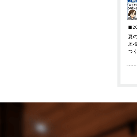
売買物件に関するよくある質問
2024年6月
太陽光発電活用事例
2024年5月
2
完成見学会
2024年4月
夏
市民リフォームサービス
2024年3月
屋
つ
店舗・テナント施工事例
2024年2月
戸建賃貸住宅活用事例
2024年1月
採用情報
2023年12月
新着情報
2023年11月
未分類
2023年10月
未分類
2023年9月
本店-ブログ
2023年8月