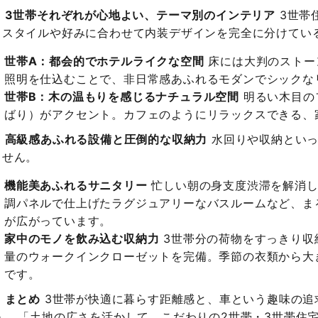
■ 3世帯それぞれが心地よい、テーマ別のインテリア
3世帯
フスタイルや好みに合わせて内装デザインを完全に分けてい
世帯A：都会的でホテルライクな空間
床には大判のストー
照明を仕込むことで、非日常感あふれるモダンでシックな
世帯B：木の温もりを感じるナチュラル空間
明るい木目の
ばり）がアクセント。カフェのようにリラックスできる、
■ 高級感あふれる設備と圧倒的な収納力
水回りや収納といっ
ません。
機能美あふれるサニタリー
忙しい朝の身支度渋滞を解消し
調パネルで仕上げたラグジュアリーなバスルームなど、ま
が広がっています。
家中のモノを飲み込む収納力
3世帯分の荷物をすっきり収
量のウォークインクローゼットを完備。季節の衣類から大
です。
■ まとめ
3世帯が快適に暮らす距離感と、車という趣味の追
ね。 「土地の広さを活かして、こだわりの2世帯・3世帯住