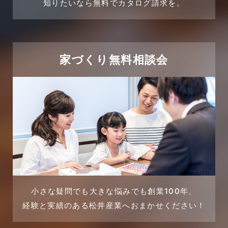
売買物件
知りたいなら無料でカタログ請求を。
2024年2月
売買物件に関するよくある質問
2024年1月
太陽光発電活用事例
家づくり無料相談会
2023年12月
完成見学会
2023年11月
市民リフォームサービス
2023年10月
店舗・テナント施工事例
2023年9月
戸建賃貸住宅活用事例
2023年8月
採用情報
小さな疑問でも大きな悩みでも創業100年、
経験と実績のある松井産業へおまかせください！
2023年7月
新着情報