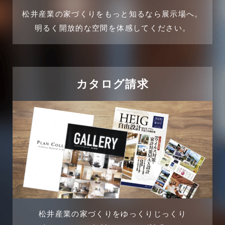
2024年11月
松井産業の家づくりをもっと知るなら展示場へ。
企業誘致事例
明るく開放的な空間を体感してください。
2024年10月
住宅に関するよくある質問
2024年9月
吉川市
カタログ請求
2024年8月
吉川店-ブログ
2024年7月
商品情報
2024年6月
土地に関するよくある質問
2024年5月
土地活用事例
2024年4月
土地活用提案
松井産業の家づくりをゆっくりじっくり
2024年3月