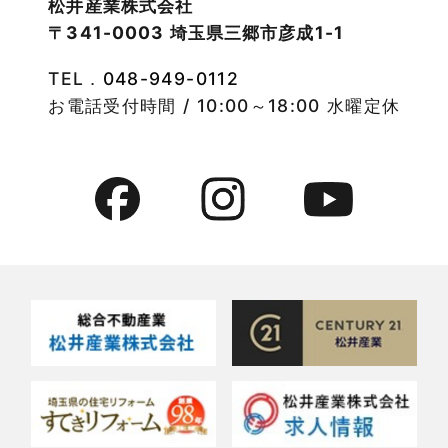
松井産業株式会社
〒341-0003 埼玉県三郷市彦成1-1
2022年9月
物件特集
TEL．
048-949-0112
2022年8月
竹ノ塚店-ブログ
お電話受付時間 / 10:00～18:00 水曜定休
2022年7月
貸事務所活用事例
2022年6月
貸倉庫・その他
2022年5月
貸倉庫活用事例
2022年4月
貸店舗・貸事務所
2022年3月
貸店舗活用事例
2022年2月
賃貸物件
2022年1月