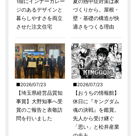
1階にインナーガレー
夏の熱中症対策は家
ジのあるデザインと
づくりから。屋根・
暮らしやすさを両立
壁・基礎の構造が快
させた注文住宅
適さをつくる理由
2026/07/23
2026/07/23
【埼玉県経営品質知
【おうちの情報館】
事賞】大野知事へ受
休日に『キングダム
賞のご報告と表敬訪
魂の決戦』を鑑賞。
問を行いました
先人から受け継ぐ
「思い」と松井産業
の歩み