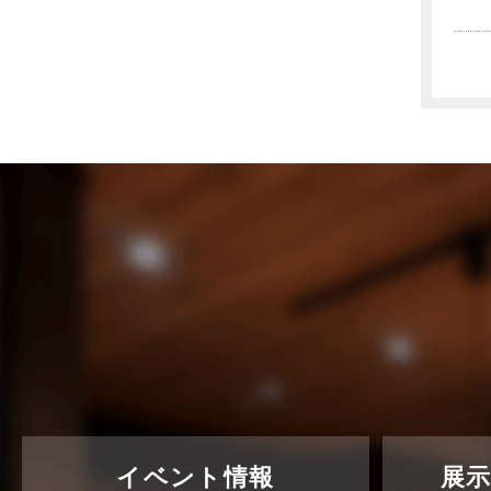
不動産の基礎知識に関するよくある
質問
2025年5月
介護施設経営活用事例
2025年4月
企業誘致事例
2025年3月
住宅に関するよくある質問
2025年2月
吉川市
2025年1月
吉川店-ブログ
2024年12月
商品情報
2024年11月
土地に関するよくある質問
2024年10月
土地活用事例
2024年9月
土地活用提案
2024年8月
売買物件
2024年7月
イベント情報
展