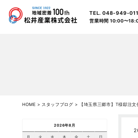
TEL. 048-949-01
営業時間 10:00〜18
HOME
>
スタッフブログ
>
【埼玉県三郷市】T様邸注文
2026年8月
2
月
火
水
木
金
土
日