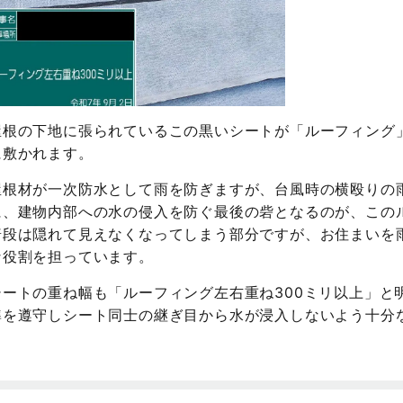
屋根の下地に張られているこの黒いシートが「ルーフィング
に敷かれます。
屋根材が一次防水として雨を防ぎますが、台風時の横殴りの
に、建物内部への水の侵入を防ぐ最後の砦となるのが、この
普段は隠れて見えなくなってしまう部分ですが、お住まいを
な役割を担っています。
シートの重ね幅も「ルーフィング左右重ね300ミリ以上」と
準を遵守しシート同士の継ぎ目から水が浸入しないよう十分