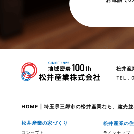
東武スカイツリーライン
2023年7月
松伏店-ブログ
2023年6月
武蔵野線
2023年5月
注文住宅
2023年4月
注文住宅施工事例
2023年3月
物件検索
2023年2月
松井産
物件特集
2023年1月
TEL．
竹ノ塚店-ブログ
2022年12月
貸事務所活用事例
2022年11月
HOME | 埼玉県三郷市の松井産業なら、建
貸倉庫・その他
2022年10月
貸倉庫活用事例
2022年9月
松井産業の家づくり
松井産業の
コンセプト
ラインナップ