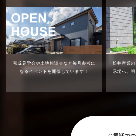
売買物件に関するよくある質問
2024年6月
太陽光発電活用事例
2024年5月
完成見学会
2024年4月
市民リフォームサービス
2024年3月
店舗・テナント施工事例
2024年2月
完成見学会や土地相談会など
毎月参考に
松井産業の
戸建賃貸住宅活用事例
2024年1月
なるイベントを開催しています！
示場へ。
明
採用情報
2023年12月
新着情報
2023年11月
未分類
2023年10月
未分類
2023年9月
本店-ブログ
2023年8月
お電話での