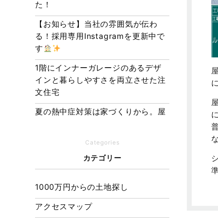
た！
【お知らせ】当社の雰囲気が伝わ
る！採用専用Instagramを更新中で
す
1階にインナーガレージのあるデザ
インと暮らしやすさを両立させた注
文住宅
夏の熱中症対策は家づくりから。屋
根・壁・基礎の構造が快適さをつく
る理由
Categories
【埼玉県経営品質知事賞】大野知事
カテゴリー
へ受賞のご報告と表敬訪問を行いま
した
1000万円からの土地探し
アクセスマップ