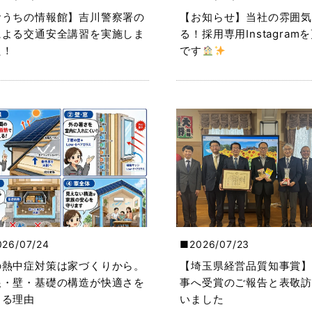
おうちの情報館】吉川警察署の
【お知らせ】当社の雰囲気
による交通安全講習を実施しま
る！採用専用Instagram
た！
です
026/07/24
2026/07/23
の熱中症対策は家づくりから。
【埼玉県経営品質知事賞】
根・壁・基礎の構造が快適さを
事へ受賞のご報告と表敬訪
くる理由
いました