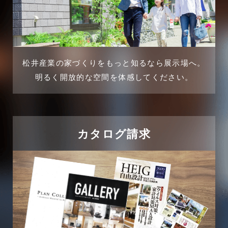
2025年1月
不動産の基礎知識に関するよくある質問
2024年12月
介護施設経営活用事例
2024年11月
松井産業の家づくりをもっと知るなら展示場へ。
企業誘致事例
明るく開放的な空間を体感してください。
2024年10月
住宅に関するよくある質問
2024年9月
吉川市
カタログ請求
2024年8月
吉川店-ブログ
2024年7月
商品情報
2024年6月
土地に関するよくある質問
2024年5月
土地活用事例