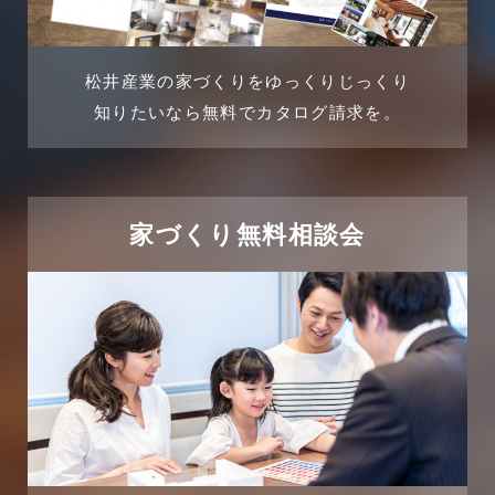
2024年4月
土地活用提案
松井産業の家づくりをゆっくりじっくり
2024年3月
売買物件
知りたいなら無料でカタログ請求を。
2024年2月
売買物件に関するよくある質問
2024年1月
太陽光発電活用事例
家づくり無料相談会
2023年12月
完成見学会
2023年11月
市民リフォームサービス
2023年10月
店舗・テナント施工事例
2023年9月
戸建賃貸住宅活用事例