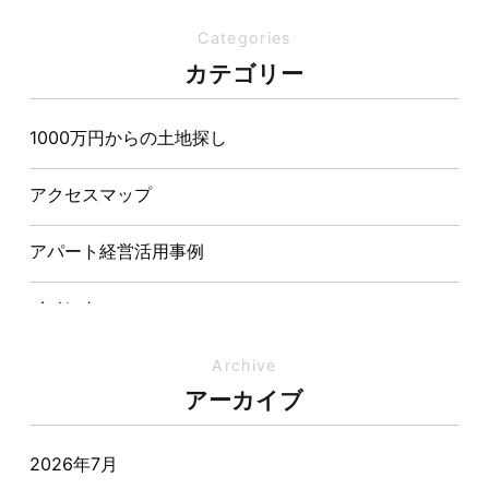
を両立させた注文住宅
Categories
夏の熱中症対策は家づくりから。屋根・壁・基礎の構
カテゴリー
造が快適さをつくる理由
1000万円からの土地探し
【埼玉県経営品質知事賞】大野知事へ受賞のご報告と
表敬訪問を行いました
アクセスマップ
アパート経営活用事例
イベント
イベント-ブログ
Archive
アーカイブ
オーナー様からの質問
2026年7月
おすすめ物件