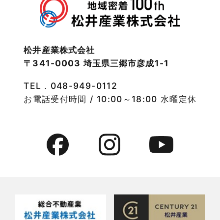
2022年11月
注文住宅施工事例
2022年10月
物件検索
松井産業株式会社
〒341-0003 埼玉県三郷市彦成1-1
2022年9月
物件特集
TEL．
048-949-0112
2022年8月
竹ノ塚店-ブログ
お電話受付時間 / 10:00～18:00 水曜定休
2022年7月
貸事務所活用事例
2022年6月
貸倉庫・その他
2022年5月
貸倉庫活用事例
2022年4月
貸店舗・貸事務所
2022年3月