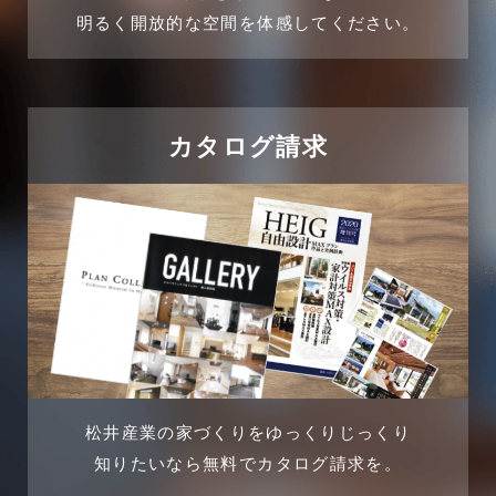
企業誘致事例
明るく開放的な空間を体感してください。
2024年10月
住宅に関するよくある質問
2024年9月
吉川市
カタログ請求
2024年8月
吉川店-ブログ
2024年7月
商品情報
2024年6月
土地に関するよくある質問
2024年5月
土地活用事例
2024年4月
土地活用提案
松井産業の家づくりをゆっくりじっくり
2024年3月
売買物件
知りたいなら無料でカタログ請求を。