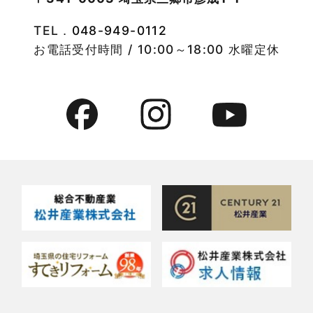
物件特集
TEL．
048-949-0112
2022年8月
竹ノ塚店-ブログ
お電話受付時間 / 10:00～18:00 水曜定休
2022年7月
貸事務所活用事例
2022年6月
貸倉庫・その他
2022年5月
貸倉庫活用事例
2022年4月
貸店舗・貸事務所
2022年3月
貸店舗活用事例
2022年2月
賃貸物件
2022年1月
賃貸物件に関するよくある質問