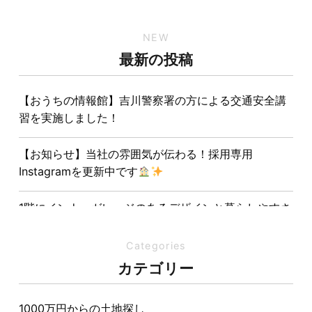
NEW
最新の投稿
【おうちの情報館】吉川警察署の方による交通安全講
習を実施しました！
【お知らせ】当社の雰囲気が伝わる！採用専用
Instagramを更新中です
1階にインナーガレージのあるデザインと暮らしやすさ
を両立させた注文住宅
Categories
夏の熱中症対策は家づくりから。屋根・壁・基礎の構
カテゴリー
造が快適さをつくる理由
1000万円からの土地探し