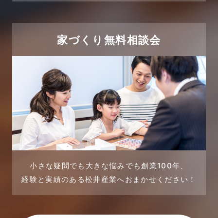
2024年2月
売買物件に関するよくある質問
2024年1月
太陽光発電活用事例
家づくり無料相談会
2023年12月
完成見学会
2023年11月
市民リフォームサービス
2023年10月
店舗・テナント施工事例
2023年9月
戸建賃貸住宅活用事例
2023年8月
採用情報
小さな疑問でも大きな悩みでも創業100年、
経験と実績のある松井産業へおまかせください！
2023年7月
新着情報
2023年6月
未分類