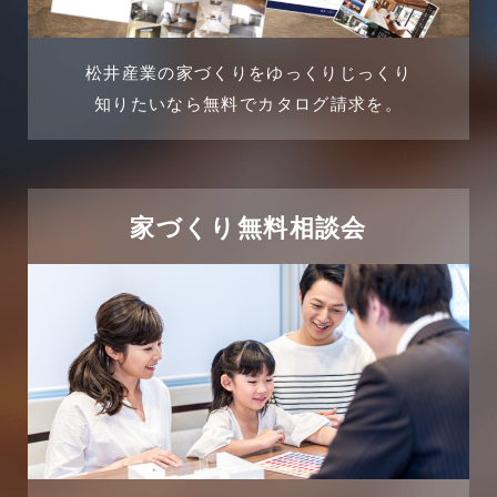
2024年4月
土地活用提案
松井産業の家づくりをゆっくりじっくり
2024年3月
売買物件
知りたいなら無料でカタログ請求を。
2024年2月
売買物件に関するよくある質問
2024年1月
太陽光発電活用事例
家づくり無料相談会
2023年12月
完成見学会
2023年11月
市民リフォームサービス
2023年10月
店舗・テナント施工事例
2023年9月
戸建賃貸住宅活用事例
2023年8月