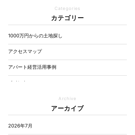
Categories
夏の熱中症対策は家づくりから。屋根・壁・基礎の構
カテゴリー
造が快適さをつくる理由
1000万円からの土地探し
【埼玉県経営品質知事賞】大野知事へ受賞のご報告と
表敬訪問を行いました
アクセスマップ
アパート経営活用事例
イベント
イベント-ブログ
Archive
アーカイブ
オーナー様からの質問
2026年7月
おすすめ物件