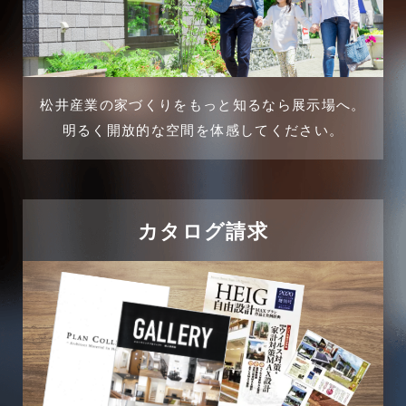
2025年1月
不動産の基礎知識に関するよくある質問
2024年12月
介護施設経営活用事例
2024年11月
松井産業の家づくりをもっと知るなら展示場へ。
企業誘致事例
明るく開放的な空間を体感してください。
2024年10月
住宅に関するよくある質問
2024年9月
吉川市
カタログ請求
2024年8月
吉川店-ブログ
2024年7月
商品情報
2024年6月
土地に関するよくある質問
2024年5月
土地活用事例