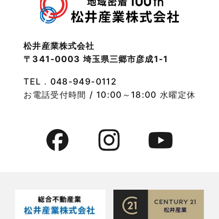
2022年11月
注文住宅施工事例
2022年10月
物件検索
松井産業株式会社
〒341-0003 埼玉県三郷市彦成1-1
2022年9月
物件特集
TEL．
048-949-0112
2022年8月
竹ノ塚店-ブログ
お電話受付時間 / 10:00～18:00 水曜定休
2022年7月
貸事務所活用事例
2022年6月
貸倉庫・その他
2022年5月
貸倉庫活用事例
2022年4月
貸店舗・貸事務所
2022年3月
貸店舗活用事例