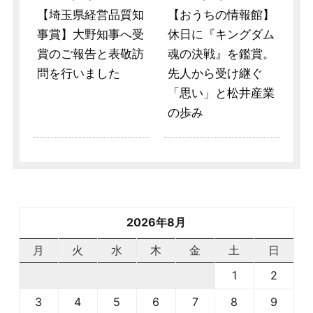
【埼玉県経営品質知
【おうちの情報館】
事賞】大野知事へ受
休日に『キングダム
賞のご報告と表敬訪
魂の決戦』を鑑賞。
問を行いました
先人から受け継ぐ
「思い」と松井産業
の歩み
2026年8月
月
火
水
木
金
土
日
1
2
3
4
5
6
7
8
9