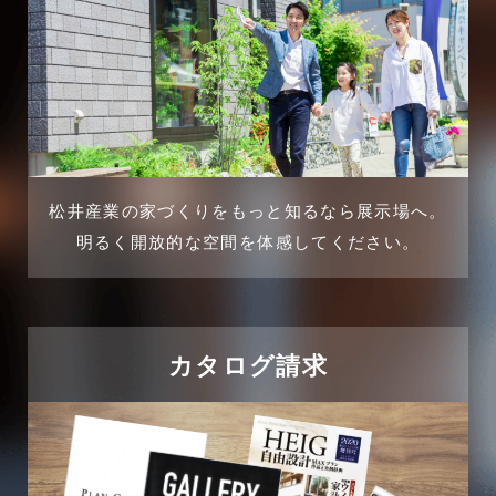
2025年2月
三郷駅前店-ブログ
2025年1月
不動産の基礎知識に関するよくある質問
2024年12月
介護施設経営活用事例
2024年11月
松井産業の家づくりをもっと知るなら展示場へ。
企業誘致事例
明るく開放的な空間を体感してください。
2024年10月
住宅に関するよくある質問
2024年9月
吉川市
カタログ請求
2024年8月
吉川店-ブログ
2024年7月
商品情報
2024年6月