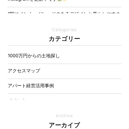
1階にインナーガレージのあるデザインと暮らしやすさ
を両立させた注文住宅
Categories
夏の熱中症対策は家づくりから。屋根・壁・基礎の構
カテゴリー
造が快適さをつくる理由
1000万円からの土地探し
【埼玉県経営品質知事賞】大野知事へ受賞のご報告と
表敬訪問を行いました
アクセスマップ
アパート経営活用事例
イベント
イベント-ブログ
Archive
アーカイブ