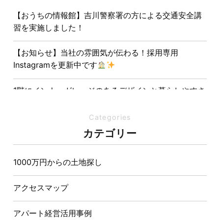
【おうちの情報館】吉川警察署の方による交通安全講
習を実施しました！
【お知らせ】当社の雰囲気が伝わる！採用専用
Instagramを更新中です
1階にインナーガレージのあるデザインと暮らしやすさ
を両立させた注文住宅
Categories
夏の熱中症対策は家づくりから。屋根・壁・基礎の構
カテゴリー
造が快適さをつくる理由
1000万円からの土地探し
【埼玉県経営品質知事賞】大野知事へ受賞のご報告と
表敬訪問を行いました
アクセスマップ
アパート経営活用事例