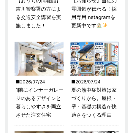
【おうちの情報館】
【お知らせ】当社の
吉川警察署の方によ
雰囲気が伝わる！採
る交通安全講習を実
用専用Instagramを
施しました！
更新中です
2026/07/24
2026/07/24
1階にインナーガレー
夏の熱中症対策は家
ジのあるデザインと
づくりから。屋根・
暮らしやすさを両立
壁・基礎の構造が快
させた注文住宅
適さをつくる理由