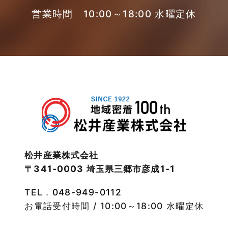
2023年3月
営業時間 10:00～18:00 水曜定休
東武スカイツリーライン
2023年2月
松伏店-ブログ
2023年1月
武蔵野線
2022年12月
注文住宅
2022年11月
注文住宅施工事例
2022年10月
物件検索
松井産業株式会社
〒341-0003 埼玉県三郷市彦成1-1
2022年9月
物件特集
TEL．
048-949-0112
2022年8月
竹ノ塚店-ブログ
お電話受付時間 / 10:00～18:00 水曜定休
2022年7月
貸事務所活用事例