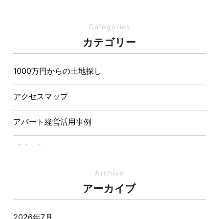
を両立させた注文住宅
Categories
夏の熱中症対策は家づくりから。屋根・壁・基礎の構
カテゴリー
造が快適さをつくる理由
1000万円からの土地探し
【埼玉県経営品質知事賞】大野知事へ受賞のご報告と
表敬訪問を行いました
アクセスマップ
アパート経営活用事例
イベント
イベント-ブログ
Archive
アーカイブ
オーナー様からの質問
2026年7月