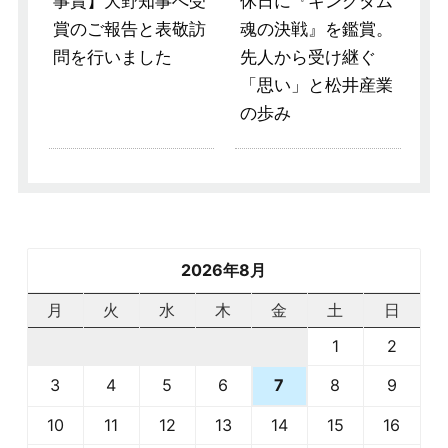
事賞】大野知事へ受
休日に『キングダム
賞のご報告と表敬訪
魂の決戦』を鑑賞。
問を行いました
先人から受け継ぐ
「思い」と松井産業
の歩み
2026年8月
月
火
水
木
金
土
日
1
2
3
4
5
6
8
9
7
10
11
12
13
14
15
16