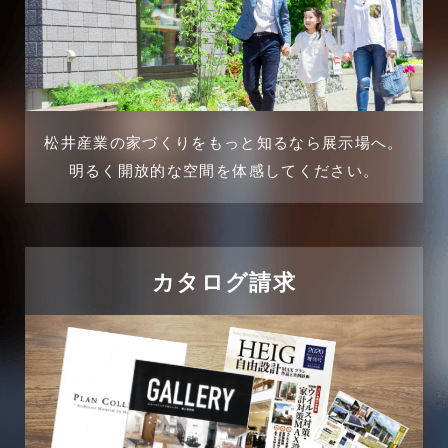
2025年1月
不動産の基礎知識に関するよくある質問
2024年12月
介護施設経営活用事例
2024年11月
松井産業の家づくりをもっと知るなら展示場へ。
企業誘致事例
明るく開放的な空間を体感してください。
2024年10月
住宅に関するよくある質問
2024年9月
吉川市
カタログ請求
2024年8月
吉川店-ブログ
2024年7月
商品情報
2024年6月
土地に関するよくある質問