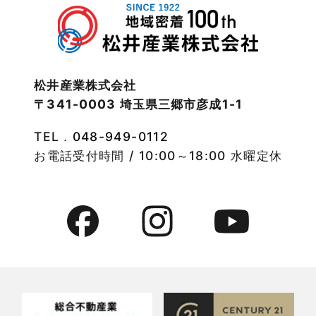
注文住宅
2022年11月
注文住宅施工事例
2022年10月
物件検索
松井産業株式会社
〒341-0003 埼玉県三郷市彦成1-1
2022年9月
物件特集
TEL．
048-949-0112
2022年8月
竹ノ塚店-ブログ
お電話受付時間 / 10:00～18:00 水曜定休
2022年7月
貸事務所活用事例
2022年6月
貸倉庫・その他
2022年5月
貸倉庫活用事例
2022年4月
貸店舗・貸事務所