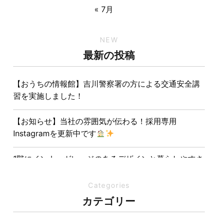
« 7月
NEW
最新の投稿
【おうちの情報館】吉川警察署の方による交通安全講
習を実施しました！
【お知らせ】当社の雰囲気が伝わる！採用専用
Instagramを更新中です
1階にインナーガレージのあるデザインと暮らしやすさ
を両立させた注文住宅
Categories
夏の熱中症対策は家づくりから。屋根・壁・基礎の構
カテゴリー
造が快適さをつくる理由