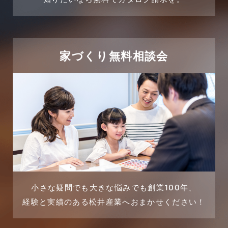
2024年2月
売買物件に関するよくある質問
2024年1月
太陽光発電活用事例
家づくり無料相談会
2023年12月
完成見学会
2023年11月
市民リフォームサービス
2023年10月
店舗・テナント施工事例
2023年9月
戸建賃貸住宅活用事例
2023年8月
採用情報
小さな疑問でも大きな悩みでも創業100年、
経験と実績のある松井産業へおまかせください！
2023年7月
新着情報