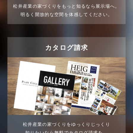
2024年11月
松井産業の家づくりをもっと知るなら展示場へ。
企業誘致事例
明るく開放的な空間を体感してください。
2024年10月
住宅に関するよくある質問
2024年9月
吉川市
カタログ請求
2024年8月
吉川店-ブログ
2024年7月
商品情報
2024年6月
土地に関するよくある質問
2024年5月
土地活用事例
2024年4月
土地活用提案
松井産業の家づくりをゆっくりじっくり
2024年3月
売買物件
知りたいなら無料でカタログ請求を。