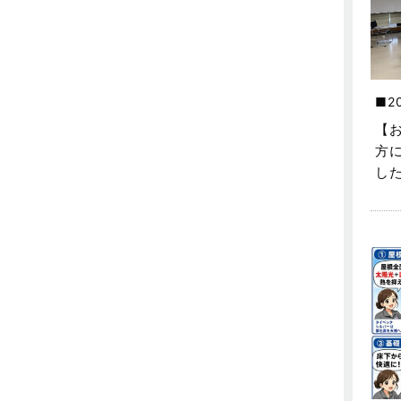
不動産の基礎知識に関するよくある
質問
2025年5月
介護施設経営活用事例
2025年4月
企業誘致事例
2025年3月
2
住宅に関するよくある質問
2025年2月
【
方
吉川市
2025年1月
し
吉川店-ブログ
2024年12月
商品情報
2024年11月
土地に関するよくある質問
2024年10月
土地活用事例
2024年9月
土地活用提案
2024年8月
売買物件
2024年7月