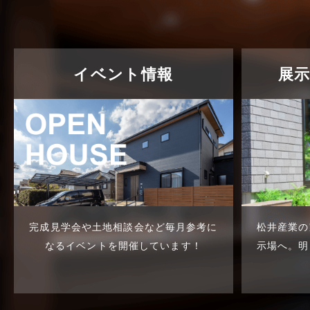
東武スカイツリーライン
2023年7月
松伏店-ブログ
2023年6月
武蔵野線
2023年5月
イベント情報
展
注文住宅
2023年4月
注文住宅施工事例
2023年3月
物件検索
2023年2月
物件特集
2023年1月
竹ノ塚店-ブログ
2022年12月
貸事務所活用事例
2022年11月
完成見学会や土地相談会など
毎月参考に
松井産業の
なるイベントを開催しています！
示場へ。
明
貸倉庫・その他
2022年10月
貸倉庫活用事例
2022年9月