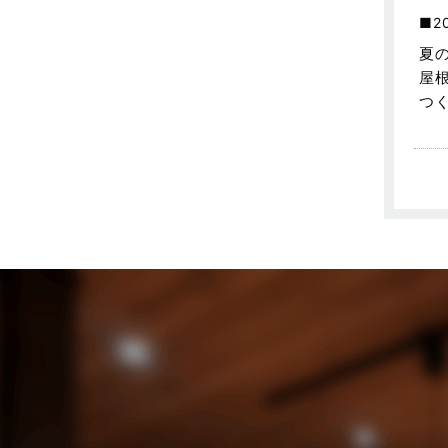
売買物件に関するよくある質問
2024年6月
2
夏
太陽光発電活用事例
2024年5月
屋
完成見学会
2024年4月
つ
市民リフォームサービス
2024年3月
店舗・テナント施工事例
2024年2月
戸建賃貸住宅活用事例
2024年1月
採用情報
2023年12月
新着情報
2023年11月
未分類
2023年10月
未分類
2023年9月
本店-ブログ
2023年8月