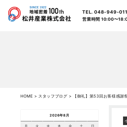
TEL. 048-949-01
営業時間 10:00〜18
HOME
>
スタッフブログ
>
【御礼】第53回お客様感謝
2026年8月
月
火
水
木
金
土
日