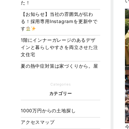
た！
【お知らせ】当社の雰囲気が伝わ
る！採用専用Instagramを更新中で
す
1階にインナーガレージのあるデザ
インと暮らしやすさを両立させた注
文住宅
夏の熱中症対策は家づくりから。屋
根・壁・基礎の構造が快適さをつく
る理由
Categories
【埼玉県経営品質知事賞】大野知事
カテゴリー
へ受賞のご報告と表敬訪問を行いま
した
1000万円からの土地探し
アクセスマップ