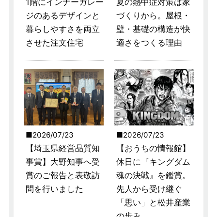
1階にインナーガレー
夏の熱中症対策は家
ジのあるデザインと
づくりから。屋根・
暮らしやすさを両立
壁・基礎の構造が快
させた注文住宅
適さをつくる理由
2026/07/23
2026/07/23
【埼玉県経営品質知
【おうちの情報館】
事賞】大野知事へ受
休日に『キングダム
賞のご報告と表敬訪
魂の決戦』を鑑賞。
問を行いました
先人から受け継ぐ
「思い」と松井産業
の歩み