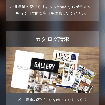
2024年11月
松井産業の家づくりをもっと知るなら展示場へ。
企業誘致事例
明るく開放的な空間を体感してください。
2024年10月
住宅に関するよくある質問
2024年9月
吉川市
カタログ請求
2024年8月
吉川店-ブログ
2024年7月
商品情報
2024年6月
土地に関するよくある質問
2024年5月
土地活用事例
2024年4月
土地活用提案
松井産業の家づくりをゆっくりじっくり
2024年3月