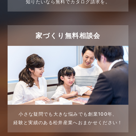
売買物件
知りたいなら無料でカタログ請求を。
2024年2月
売買物件に関するよくある質問
2024年1月
太陽光発電活用事例
家づくり無料相談会
2023年12月
完成見学会
2023年11月
市民リフォームサービス
2023年10月
店舗・テナント施工事例
2023年9月
戸建賃貸住宅活用事例
2023年8月
採用情報
小さな疑問でも大きな悩みでも創業100年、
経験と実績のある松井産業へおまかせください！
2023年7月
新着情報