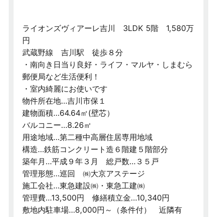
ライオンズヴィアーレ吉川 3LDK 5階 1,580万
円
武蔵野線 吉川駅 徒歩８分
・南向き日当り良好・ライフ・マルヤ・しまむら
郵便局など生活便利！
・室内綺麗にお使いです
物件所在地…吉川市保１
建物面積…64.64㎡(壁芯）
バルコニー…8.26㎡
用途地域…第二種中高層住居専用地域
構造…鉄筋コンクリート造６階建５階部分
築年月…平成９年３月 総戸数…３５戸
管理形態…巡回 ㈱大京アステージ
施工会社…東急建設㈱・東急工建㈱
管理費…13,500円 修繕積立金…10,340円
敷地内駐車場…8,000円～（条件付） 近隣有