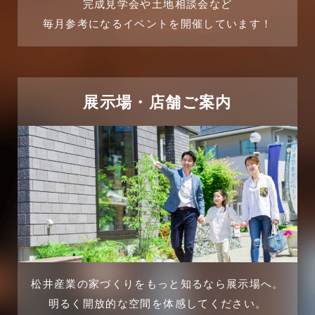
完成見学会や土地相談会など
毎月参考になるイベントを開催しています！
2025年6月
リフォームに関するよくある質問
2025年5月
リフォーム施工事例
2025年4月
展示場・店舗ご案内
三郷中央駅店-ブログ
2025年3月
三郷市
2025年2月
三郷駅前店-ブログ
2025年1月
不動産の基礎知識に関するよくある質問
2024年12月
介護施設経営活用事例
2024年11月
松井産業の家づくりをもっと知るなら展示場へ。
企業誘致事例
明るく開放的な空間を体感してください。