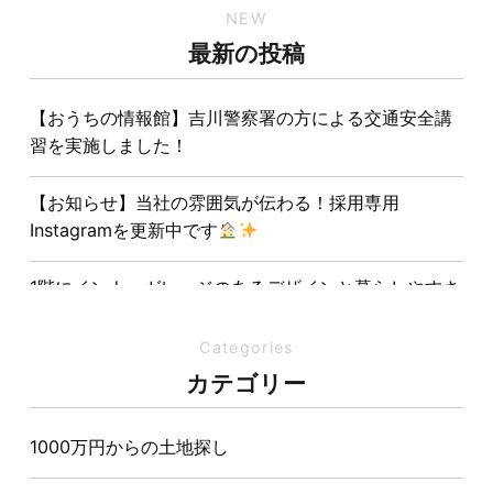
NEW
最新の投稿
【おうちの情報館】吉川警察署の方による交通安全講
習を実施しました！
【お知らせ】当社の雰囲気が伝わる！採用専用
Instagramを更新中です
1階にインナーガレージのあるデザインと暮らしやすさ
を両立させた注文住宅
Categories
夏の熱中症対策は家づくりから。屋根・壁・基礎の構
カテゴリー
造が快適さをつくる理由
1000万円からの土地探し
【埼玉県経営品質知事賞】大野知事へ受賞のご報告と
表敬訪問を行いました