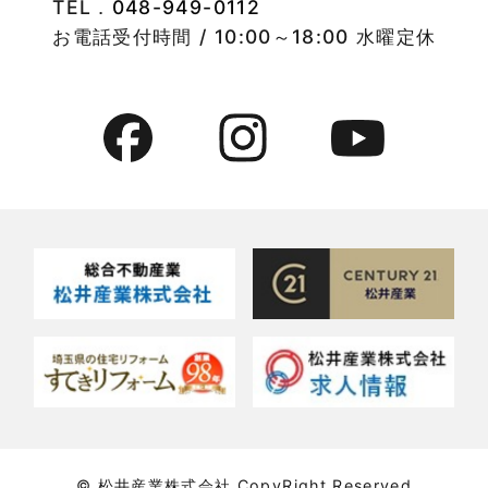
TEL．
048-949-0112
2022年8月
竹ノ塚店-ブログ
お電話受付時間 / 10:00～18:00 水曜定休
2022年7月
貸事務所活用事例
2022年6月
貸倉庫・その他
2022年5月
貸倉庫活用事例
2022年4月
貸店舗・貸事務所
2022年3月
貸店舗活用事例
2022年2月
賃貸物件
2022年1月
賃貸物件に関するよくある質問
2021年12月
賃貸用マンション・アパート
© 松井産業株式会社 CopyRight Reserved