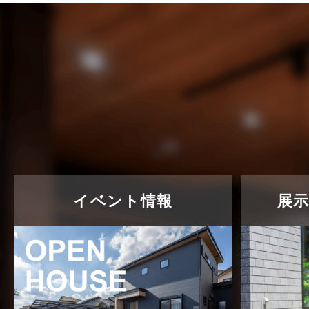
売買物件に関するよくある質問
2024年6月
太陽光発電活用事例
2024年5月
完成見学会
2024年4月
市民リフォームサービス
2024年3月
店舗・テナント施工事例
2024年2月
戸建賃貸住宅活用事例
2024年1月
採用情報
2023年12月
イベント情報
展
新着情報
2023年11月
未分類
2023年10月
未分類
2023年9月
本店-ブログ
2023年8月