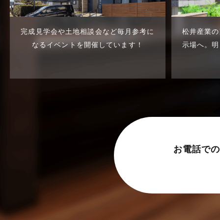
東武スカイツリーライン
2023年7月
松伏店-ブログ
2023年6月
完成見学会や土地相談会など
毎月参考に
松井産業の
武蔵野線
2023年5月
なるイベントを開催しています！
示場へ。
明
注文住宅
2023年4月
注文住宅施工事例
2023年3月
物件検索
2023年2月
物件特集
2023年1月
竹ノ塚店-ブログ
2022年12月
お電話での
貸事務所活用事例
2022年11月
貸倉庫・その他
2022年10月
貸倉庫活用事例
2022年9月