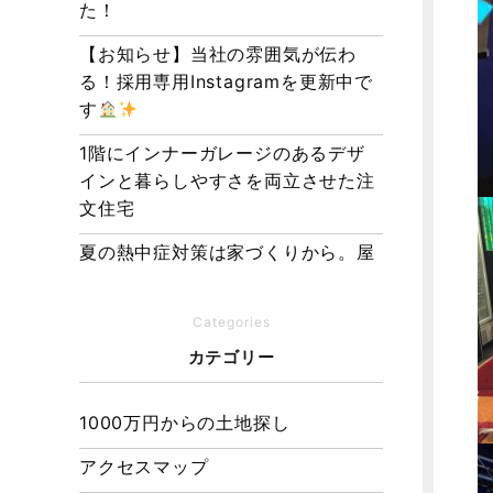
た！
【お知らせ】当社の雰囲気が伝わ
る！採用専用Instagramを更新中で
す
1階にインナーガレージのあるデザ
インと暮らしやすさを両立させた注
文住宅
夏の熱中症対策は家づくりから。屋
根・壁・基礎の構造が快適さをつく
る理由
Categories
【埼玉県経営品質知事賞】大野知事
カテゴリー
へ受賞のご報告と表敬訪問を行いま
した
1000万円からの土地探し
アクセスマップ