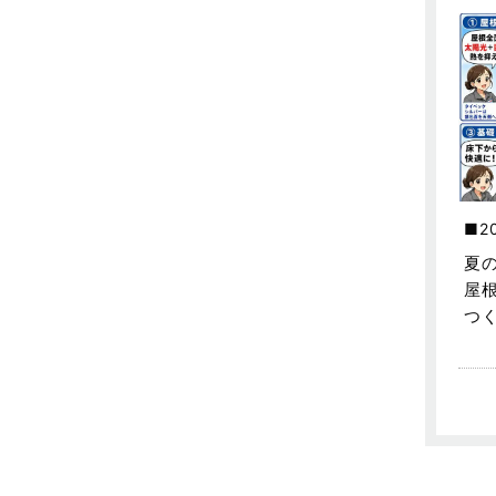
不動産の基礎知識に関するよくある
質問
2025年5月
介護施設経営活用事例
2025年4月
企業誘致事例
2025年3月
住宅に関するよくある質問
2025年2月
吉川市
2025年1月
2
吉川店-ブログ
2024年12月
夏
屋
商品情報
2024年11月
つ
土地に関するよくある質問
2024年10月
土地活用事例
2024年9月
土地活用提案
2024年8月
売買物件
2024年7月