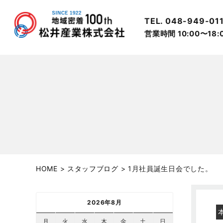
TEL. 048-949-01
営業時間 10:00〜18
HOME
>
スタッフブログ
>
1月社員誕生日会でした。
2026年8月
月
火
水
木
金
土
日