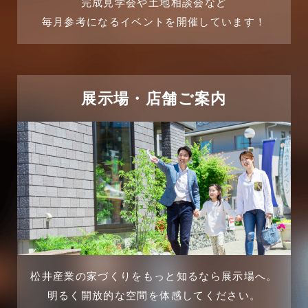
完成見学会や土地相談会など
毎月参考になるイベントを開催しています！
2025年6月
リフォームに関するよくある質問
2025年5月
リフォーム施工事例
2025年4月
展示場・店舗ご案内
三郷中央駅店-ブログ
2025年3月
三郷市
2025年2月
三郷駅前店-ブログ
2025年1月
不動産の基礎知識に関するよくある質問
2024年12月
介護施設経営活用事例
2024年11月
松井産業の家づくりをもっと知るなら展示場へ。
企業誘致事例
明るく開放的な空間を体感してください。