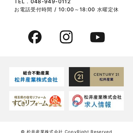
TEL．
048-949-0112
2022年8月
竹ノ塚店-ブログ
お電話受付時間 / 10:00～18:00 水曜定休
2022年7月
貸事務所活用事例
2022年6月
貸倉庫・その他
2022年5月
貸倉庫活用事例
2022年4月
貸店舗・貸事務所
2022年3月
貸店舗活用事例
2022年2月
賃貸物件
2022年1月
賃貸物件に関するよくある質問
2021年12月
賃貸用マンション・アパート
© 松井産業株式会社 CopyRight Reserved