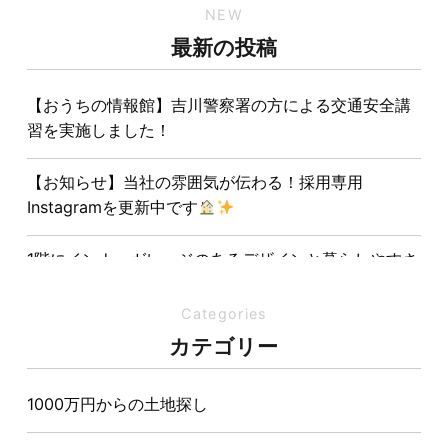
NEW
最新の投稿
【おうちの情報館】吉川警察署の方による交通安全講
習を実施しました！
【お知らせ】当社の雰囲気が伝わる！採用専用
Instagramを更新中です
1階にインナーガレージのあるデザインと暮らしやすさ
を両立させた注文住宅
Categories
夏の熱中症対策は家づくりから。屋根・壁・基礎の構
カテゴリー
造が快適さをつくる理由
1000万円からの土地探し
【埼玉県経営品質知事賞】大野知事へ受賞のご報告と
表敬訪問を行いました