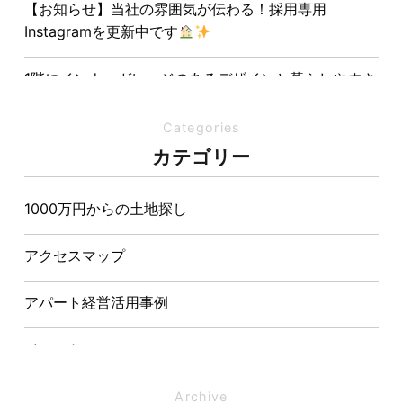
【お知らせ】当社の雰囲気が伝わる！採用専用
Instagramを更新中です
1階にインナーガレージのあるデザインと暮らしやすさ
を両立させた注文住宅
Categories
夏の熱中症対策は家づくりから。屋根・壁・基礎の構
カテゴリー
造が快適さをつくる理由
1000万円からの土地探し
【埼玉県経営品質知事賞】大野知事へ受賞のご報告と
表敬訪問を行いました
アクセスマップ
アパート経営活用事例
イベント
イベント-ブログ
Archive