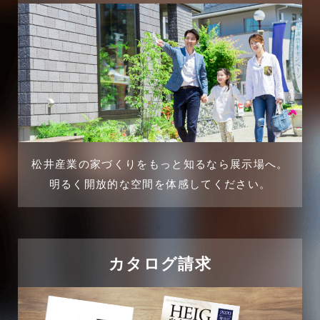
2025年3月
三郷市
2025年2月
三郷駅前店-ブログ
2025年1月
不動産の基礎知識に関するよくある質問
2024年12月
介護施設経営活用事例
2024年11月
松井産業の家づくりをもっと知るなら展示場へ。
企業誘致事例
明るく開放的な空間を体感してください。
2024年10月
住宅に関するよくある質問
2024年9月
吉川市
カタログ請求
2024年8月
吉川店-ブログ
2024年7月
商品情報