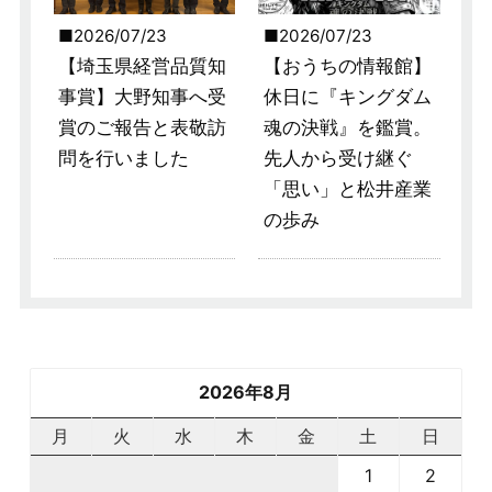
2026/07/23
2026/07/23
【埼玉県経営品質知
【おうちの情報館】
事賞】大野知事へ受
休日に『キングダム
賞のご報告と表敬訪
魂の決戦』を鑑賞。
問を行いました
先人から受け継ぐ
「思い」と松井産業
の歩み
2026年8月
月
火
水
木
金
土
日
1
2