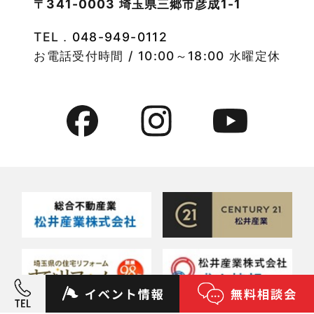
〒341-0003 埼玉県三郷市彦成1-1
2022年9月
物件特集
TEL．
048-949-0112
2022年8月
竹ノ塚店-ブログ
お電話受付時間 / 10:00～18:00 水曜定休
2022年7月
貸事務所活用事例
2022年6月
貸倉庫・その他
2022年5月
貸倉庫活用事例
2022年4月
貸店舗・貸事務所
2022年3月
貸店舗活用事例
2022年2月
賃貸物件
2022年1月
賃貸物件に関するよくある質問