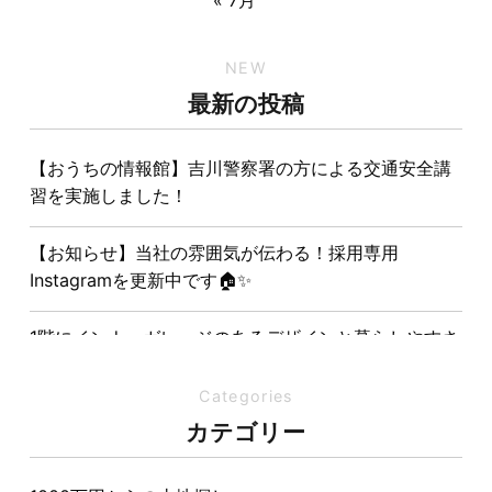
NEW
最新の投稿
【おうちの情報館】吉川警察署の方による交通安全講
習を実施しました！
【お知らせ】当社の雰囲気が伝わる！採用専用
Instagramを更新中です🏠✨
1階にインナーガレージのあるデザインと暮らしやすさ
を両立させた注文住宅
Categories
夏の熱中症対策は家づくりから。屋根・壁・基礎の構
カテゴリー
造が快適さをつくる理由