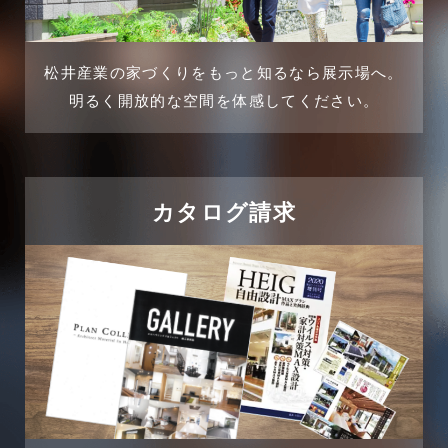
2024年12月
介護施設経営活用事例
2024年11月
松井産業の家づくりをもっと知るなら展示場へ。
企業誘致事例
明るく開放的な空間を体感してください。
2024年10月
住宅に関するよくある質問
2024年9月
吉川市
カタログ請求
2024年8月
吉川店-ブログ
2024年7月
商品情報
2024年6月
土地に関するよくある質問
2024年5月
土地活用事例
2024年4月
土地活用提案