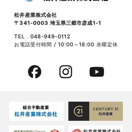
2022年10月
物件検索
松井産業株式会社
〒341-0003 埼玉県三郷市彦成1-1
2022年9月
物件特集
TEL．
048-949-0112
2022年8月
竹ノ塚店-ブログ
お電話受付時間 / 10:00～18:00 水曜定休
2022年7月
貸事務所活用事例
2022年6月
貸倉庫・その他
2022年5月
貸倉庫活用事例
2022年4月
貸店舗・貸事務所
2022年3月
貸店舗活用事例
2022年2月