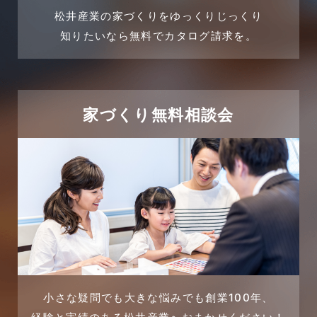
松井産業の家づくりをゆっくりじっくり
2024年3月
売買物件
知りたいなら無料でカタログ請求を。
2024年2月
売買物件に関するよくある質問
2024年1月
太陽光発電活用事例
家づくり無料相談会
2023年12月
完成見学会
2023年11月
市民リフォームサービス
2023年10月
店舗・テナント施工事例
2023年9月
戸建賃貸住宅活用事例
2023年8月
採用情報
小さな疑問でも大きな悩みでも創業100年、