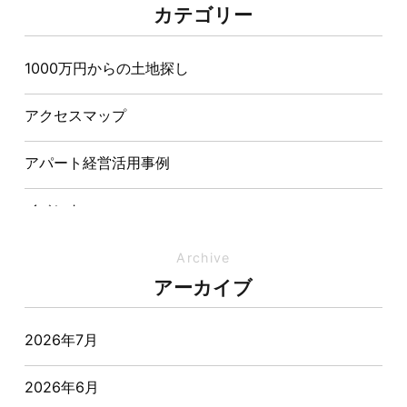
夏の熱中症対策は家づくりから。屋根・壁・基礎の構
カテゴリー
造が快適さをつくる理由
1000万円からの土地探し
【埼玉県経営品質知事賞】大野知事へ受賞のご報告と
表敬訪問を行いました
アクセスマップ
アパート経営活用事例
イベント
イベント-ブログ
Archive
アーカイブ
オーナー様からの質問
2026年7月
おすすめ物件
2026年6月
お客様インタビュー