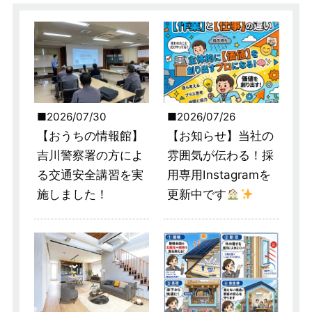
2026/07/30
2026/07/26
【おうちの情報館】
【お知らせ】当社の
吉川警察署の方によ
雰囲気が伝わる！採
る交通安全講習を実
用専用Instagramを
施しました！
更新中です