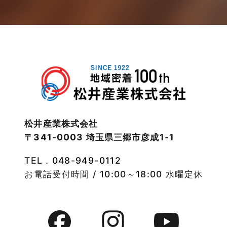
2023年2月
松伏店-ブログ
2023年1月
武蔵野線
2022年12月
注文住宅
2022年11月
注文住宅施工事例
2022年10月
物件検索
松井産業株式会社
〒341-0003 埼玉県三郷市彦成1-1
2022年9月
物件特集
TEL．
048-949-0112
2022年8月
竹ノ塚店-ブログ
お電話受付時間 / 10:00～18:00 水曜定休
2022年7月
貸事務所活用事例
2022年6月
貸倉庫・その他