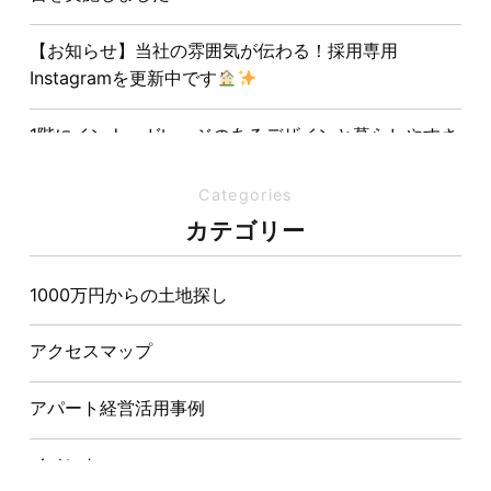
【お知らせ】当社の雰囲気が伝わる！採用専用
Instagramを更新中です
1階にインナーガレージのあるデザインと暮らしやすさ
を両立させた注文住宅
Categories
夏の熱中症対策は家づくりから。屋根・壁・基礎の構
カテゴリー
造が快適さをつくる理由
1000万円からの土地探し
【埼玉県経営品質知事賞】大野知事へ受賞のご報告と
表敬訪問を行いました
アクセスマップ
アパート経営活用事例
イベント