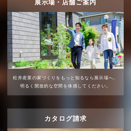
2025年4月
展示場・店舗ご案内
三郷中央駅店-ブログ
2025年3月
三郷市
2025年2月
三郷駅前店-ブログ
2025年1月
不動産の基礎知識に関するよくある質問
2024年12月
介護施設経営活用事例
2024年11月
松井産業の家づくりをもっと知るなら展示場へ。
企業誘致事例
明るく開放的な空間を体感してください。
2024年10月
住宅に関するよくある質問
2024年9月
吉川市
カタログ請求
2024年8月
吉川店-ブログ