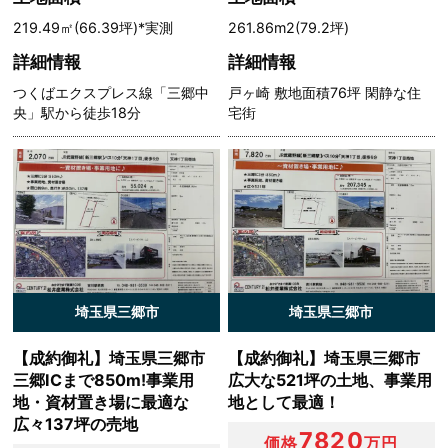
（1）本人または第三者の生命，身体，財産その他の権利
219.49㎡(66.39坪)*実測
261.86m2(79.2坪)
利益を害するおそれがある場合
（2）当社の業務の適正な実施に著しい支障を及ぼすおそ
詳細情報
詳細情報
れがある場合
つくばエクスプレス線「三郷中
戸ヶ崎 敷地面積76坪 閑静な住
（3）その他法令に違反することとなる場合
央」駅から徒歩18分
宅街
前項の定めにかかわらず，履歴情報および特性情報などの
個人情報以外の情報については，原則として開示いたしま
せん。
第６条（個人情報の訂正および削除）
ユーザーは，当社の保有する自己の個人情報が誤った情報
である場合には，当社が定める手続きにより，当社に対し
埼玉県三郷市
埼玉県三郷市
て個人情報の訂正または削除を請求することができます。
当社は，ユーザーから前項の請求を受けてその請求に応じ
【成約御礼】埼玉県三郷市
【成約御礼】埼玉県三郷市
る必要があると判断した場合には，遅滞なく，当該個人情
三郷ICまで850m!事業用
広大な521坪の土地、事業用
報の訂正または削除を行い，これをユーザーに通知しま
地・資材置き場に最適な
地として最適！
す。
広々137坪の売地
7820
価格
万円