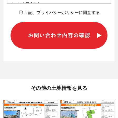
す。）を定めます。
上記、プライバシーポリシーに同意する
第1条（プライバシー情報）
プライバシー情報のうち「個人情報」とは，個人情報保護
法にいう「個人情報」を指すものとし，生存する個人に関
する情報であって，当該情報に含まれる氏名，生年月日，
住所，電話番号，連絡先その他の記述等により特定の個人
送信画面を確認する
を識別できる情報を指します。
プライバシー情報のうち「履歴情報および特性情報」と
は，上記に定める「個人情報」以外のものをいい，ご利用
いただいたサービスやご購入いただいた商品，ご覧になっ
たページや広告の履歴，ユーザーが検索された検索キーワ
ード，ご利用日時，ご利用の方法，ご利用環境，郵便番号
その他の土地情報を見る
や性別，職業，年齢，ユーザーのIPアドレス，クッキー情
報，位置情報，端末の個体識別情報などを指します。
第２条（プライバシー情報の収集方法）