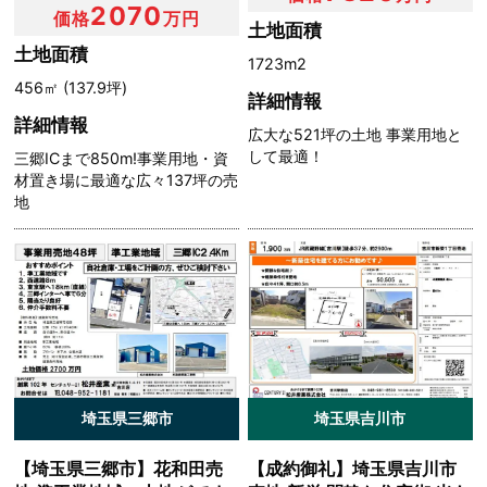
2070
価格
万円
第７条（個人情報の利用停止等）
土地面積
土地面積
1723m2
当社は，本人から，個人情報が，利用目的の範囲を超えて
456㎡ (137.9坪)
詳細情報
取り扱われているという理由，または不正の手段により取
詳細情報
得されたものであるという理由により，その利用の停止ま
広大な521坪の土地 事業用地と
たは消去（以下，「利用停止等」といいます。）を求めら
して最適！
三郷ICまで850m!事業用地・資
れた場合には，遅滞なく必要な調査を行い，その結果に基
材置き場に最適な広々137坪の売
づき，個人情報の利用停止等を行い，その旨本人に通知し
地
ます。ただし，個人情報の利用停止等に多額の費用を有す
る場合その他利用停止等を行うことが困難な場合であっ
て，本人の権利利益を保護するために必要なこれに代わる
べき措置をとれる場合は，この代替策を講じます。
第８条（プライバシーポリシーの変更）
本ポリシーの内容は，ユーザーに通知することなく，変更
埼玉県三郷市
埼玉県吉川市
することができるものとします。
当社が別途定める場合を除いて，変更後のプライバシーポ
【埼玉県三郷市】花和田売
【成約御礼】埼玉県吉川市
リシーは，本ウェブサイトに掲載したときから効力を生じ