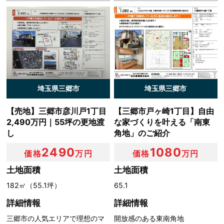
めに，当社に登録されている情報を入力画面に表示させた
り，ユーザーのご指示に基づいて他のサービスなど（提携
先が提供するものも含みます）に転送したりする目的
（6）代金の支払を遅滞したり第三者に損害を発生させた
りするなど，本サービスの利用規約に違反したユーザー
や，不正・不当な目的でサービスを利用しようとするユー
ザーの利用をお断りするために，利用態様，氏名や住所な
ど個人を特定するための情報を利用する目的
埼玉県三郷市
埼玉県三郷市
（7）ユーザーからのお問い合わせに対応するために，お
問い合わせ内容や代金の請求に関する情報など当社がユー
【売地】三郷市彦川戸1丁目
【三郷市戸ヶ崎1丁目】自由
ザーに対してサービスを提供するにあたって必要となる情
2,490万円｜55坪の更地渡
な家づくりを叶える「南東
報や，ユーザーのサービス利用状況，連絡先情報などを利
し
角地」のご紹介
用する目的
2490
1080
（8）上記の利用目的に付随する目的
価格
万円
価格
万円
土地面積
土地面積
第４条（個人情報の第三者提供）
182㎡（55.1坪）
65.1
詳細情報
詳細情報
当社は，次に掲げる場合を除いて，あらかじめユーザーの
同意を得ることなく，第三者に個人情報を提供することは
三郷市の人気エリアで理想のマ
開放感のある東南角地