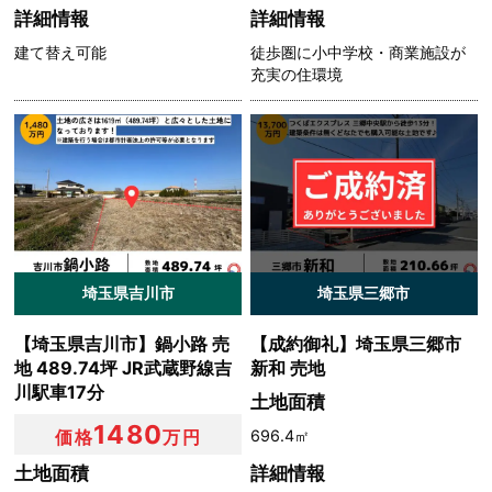
詳細情報
詳細情報
建て替え可能
徒歩圏に小中学校・商業施設が
充実の住環境
埼玉県吉川市
埼玉県三郷市
【埼玉県吉川市】鍋小路 売
【成約御礼】埼玉県三郷市
地 489.74坪 JR武蔵野線吉
新和 売地
川駅車17分
土地面積
1480
696.4㎡
価格
万円
土地面積
詳細情報