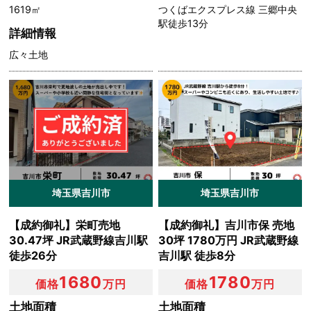
1619㎡
つくばエクスプレス線 三郷中央
駅徒歩13分
詳細情報
広々土地
埼玉県吉川市
埼玉県吉川市
【成約御礼】栄町売地
【成約御礼】吉川市保 売地
30.47坪 JR武蔵野線吉川駅
30坪 1780万円 JR武蔵野線
徒歩26分
吉川駅 徒歩8分
1680
1780
価格
万円
価格
万円
土地面積
土地面積