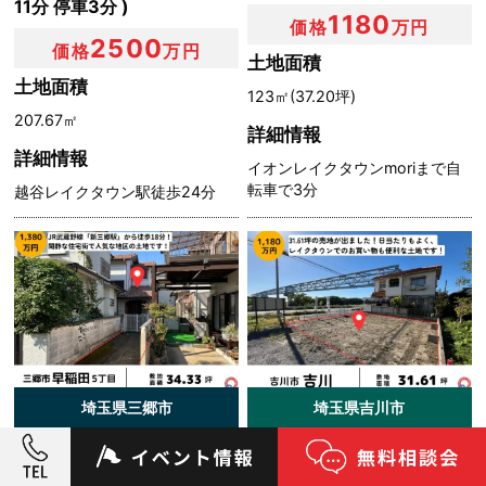
11分 停車3分 )
1180
価格
万円
2500
価格
万円
土地面積
土地面積
123㎡(37.20坪)
207.67㎡
詳細情報
詳細情報
イオンレイクタウンmoriまで自
転車で3分
越谷レイクタウン駅徒歩24分
埼玉県三郷市
埼玉県吉川市
【成約御礼】三郷市早稲
【成約御礼】埼玉県吉川市
田 値下げしました 売地
売地31.61坪 1180万円 吉川