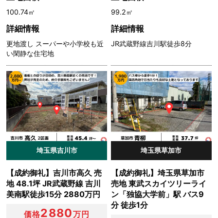
100.74㎡
99.2㎡
詳細情報
詳細情報
更地渡し スーパーや小学校も近
JR武蔵野線吉川駅徒歩8分
い閑静な住宅地
埼玉県吉川市
埼玉県草加市
【成約御礼】吉川市高久 売
【成約御礼】埼玉県草加市
地 48.1坪 JR武蔵野線 吉川
売地 東武スカイツリーライ
美南駅徒歩15分 2880万円
ン「独協大学前」駅 バス9
分 徒歩1分
2880
価格
万円