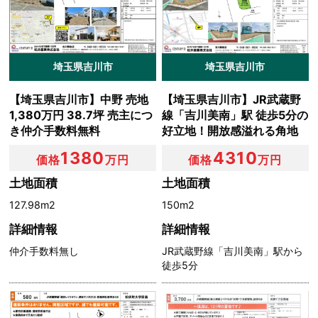
当社は，ユーザーが利用登録をする際に氏名，生年月日，
住所，電話番号，メールアドレス，銀行口座番号，クレジ
ットカード番号，運転免許証番号などの個人情報をお尋ね
することがあります。また，ユーザーと提携先などとの間
埼玉県吉川市
埼玉県吉川市
でなされたユーザーの個人情報を含む取引記録や，決済に
関する情報を当社の提携先（情報提供元，広告主，広告配
【埼玉県吉川市】中野 売地
【埼玉県吉川市】JR武蔵野
信先などを含みます。以下，｢提携先｣といいます。）など
1,380万円 38.7坪 売主につ
線「吉川美南」駅 徒歩5分の
から収集することがあります。
き仲介手数料無料
好立地！開放感溢れる角地
当社は，ユーザーについて，利用したサービスやソフトウ
1380
4310
価格
万円
価格
万円
エア，購入した商品，閲覧したページや広告の履歴，検索
した検索キーワード，利用日時，利用方法，利用環境（携
土地面積
土地面積
帯端末を通じてご利用の場合の当該端末の通信状態，利用
127.98m2
150m2
に際しての各種設定情報なども含みます），IPアドレス，
クッキー情報，位置情報，端末の個体識別情報などの履歴
詳細情報
詳細情報
情報および特性情報を，ユーザーが当社や提携先のサービ
仲介手数料無し
JR武蔵野線「吉川美南」駅から
スを利用しまたはページを閲覧する際に収集します。
徒歩5分
第３条（個人情報を収集・利用する目的）