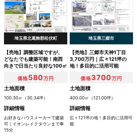
当社が個人情報を収集・利用する目的は，以下のとおりで
す。
（1）ユーザーに自分の登録情報の閲覧や修正，利用状況
の閲覧を行っていただくために，氏名，住所，連絡先，支
払方法などの登録情報，利用されたサービスや購入された
埼玉県北葛飾郡松伏町
埼玉県三郷市
商品，およびそれらの代金などに関する情報を表示する目
的
【売地】調整区域ですが、
【売地】三郷市天神1丁目
（2）ユーザーにお知らせや連絡をするためにメールアド
どなたでも建築可能！南西
3,700万円｜広々121坪の
レスを利用する場合やユーザーに商品を送付したり必要に
向きで日当たり良好な100㎡
地！多目的に活用可能
応じて連絡したりするため，氏名や住所などの連絡先情報
を利用する目的
580
3700
価格
万円
価格
万円
（3）ユーザーの本人確認を行うために，氏名，生年月
日，住所，電話番号，銀行口座番号，クレジットカード番
土地面積
土地面積
号，運転免許証番号，配達証明付き郵便の到達結果などの
100.30㎡（30.34坪）
400.00㎡（121.00坪）
情報を利用する目的
（4）ユーザーに代金を請求するために，購入された商品
詳細情報
詳細情報
名や数量，利用されたサービスの種類や期間，回数，請求
お好きなハウスメーカーで建築
広々121坪の地！多目的に活用可
金額，氏名，住所，銀行口座番号やクレジットカード番号
可｜イオンレイクタウンまで車
能
などの支払に関する情報などを利用する目的
15分
（5）ユーザーが簡便にデータを入力できるようにするた