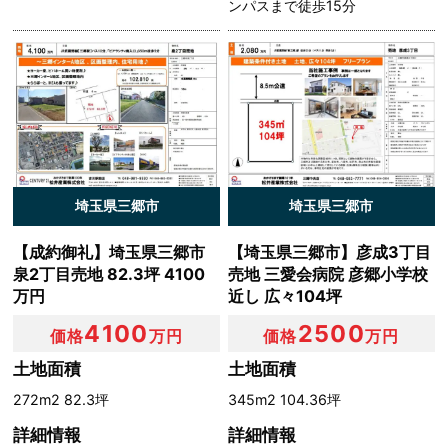
ンパスまで徒歩15分
埼玉県三郷市
埼玉県三郷市
【成約御礼】埼玉県三郷市
【埼玉県三郷市】彦成3丁目
泉2丁目売地 82.3坪 4100
売地 三愛会病院 彦郷小学校
万円
近し 広々104坪
4100
2500
価格
万円
価格
万円
土地面積
土地面積
272m2 82.3坪
345m2 104.36坪
詳細情報
詳細情報