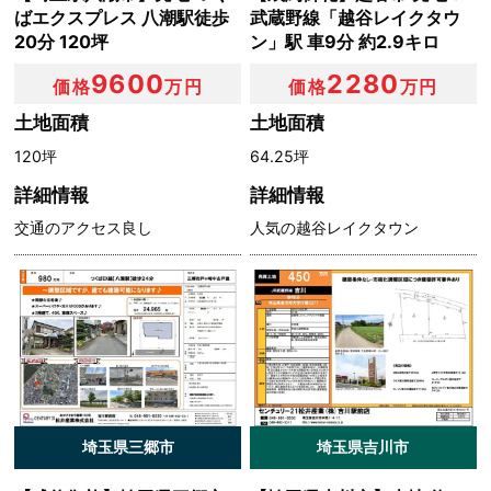
ばエクスプレス 八潮駅徒歩
武蔵野線「越谷レイクタウ
20分 120坪
ン」駅 車9分 約2.9キロ
9600
2280
価格
万円
価格
万円
土地面積
土地面積
120坪
64.25坪
詳細情報
詳細情報
交通のアクセス良し
人気の越谷レイクタウン
埼玉県三郷市
埼玉県吉川市