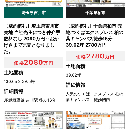
埼玉県吉川市
千葉県柏市
【成約御礼】埼玉県吉川市
【成約御礼】千葉県柏市 売
売地 当社売主につき仲介手
地 つくばエクスプレス 柏の
数料なし 2080万円～おか
葉キャンパス徒歩15分
げさまで完売となりまし
39.62坪 2780万円
た。
2780
価格
万円
2080
価格
万円
土地面積
土地面積
39.62坪
130.6m2 39.5坪
詳細情報
詳細情報
人気のつくばエクスプレス 柏の
葉キャンパス 徒歩圏内
JR武蔵野線 吉川駅 徒歩16分