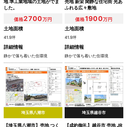
地 準工業地域の土地がでま
売地 新栄 閑静な住宅街 光あ
るものとします。
した。
ふれる広々敷地
2700
1900
価格
万円
価格
万円
第９条（お問い合わせ窓口）
土地面積
土地面積
本ポリシーに関するお問い合わせは，下記の窓口までお願
41.9坪
41.9坪
いいたします。
詳細情報
詳細情報
静かで落ち着いた住環境
静かで落ち着いた住環境
社名：松井産業株式会社
住所：〒341-0003 埼玉県三郷市彦成1-1
電話：TEL．048-949-0112
埼玉県八潮市
埼玉県越谷市
【埼玉県八潮市】売地 つく
【成約御礼】越谷市 売地 JR