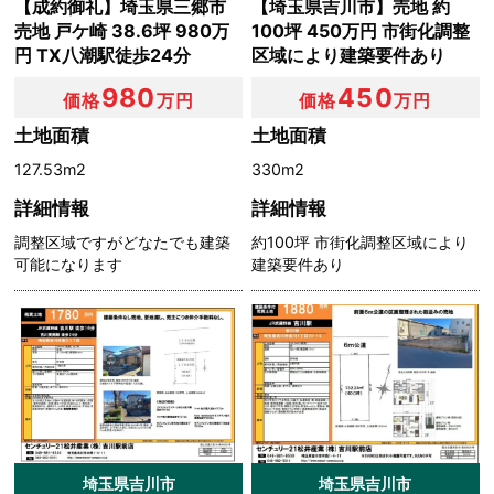
【成約御礼】埼玉県三郷市
【埼玉県吉川市】売地 約
売地 戸ケ崎 38.6坪 980万
100坪 450万円 市街化調整
円 TX八潮駅徒歩24分
区域により建築要件あり
980
450
価格
万円
価格
万円
土地面積
土地面積
127.53m2
330m2
詳細情報
詳細情報
調整区域ですがどなたでも建築
約100坪 市街化調整区域により
可能になります
建築要件あり
埼玉県吉川市
埼玉県吉川市