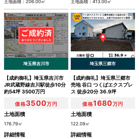
土地面積：206.00㎡
土地面積：413.00㎡
埼玉県吉川市
埼玉県三郷市
【成約御礼】埼玉県吉川市
【成約御礼】埼玉県三郷市
JR武蔵野線吉川駅徒歩10分
売地 谷口 つくばエクスプレ
約54坪 3500万円
ス 徒歩20分 36.9坪
3500
1680
価格
万円
価格
万円
土地面積
土地面積
176.79㎡
122.09㎡
詳細情報
詳細情報