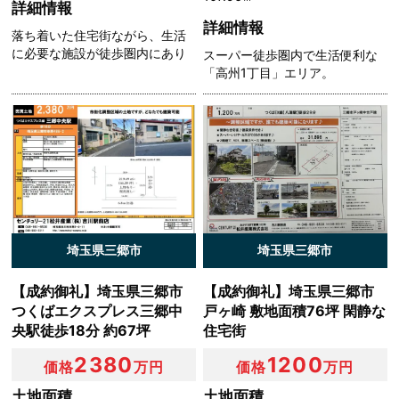
詳細情報
人情報の取扱いの全部または一部を委託する場合
詳細情報
落ち着いた住宅街ながら、生活
（2）合併その他の事由による事業の承継に伴って個人
に必要な施設が徒歩圏内にあり
スーパー徒歩圏内で生活便利な
情報が提供される場合
「高州1丁目」エリア。
（3）個人情報を特定の者との間で共同して利用する場
合であって，その旨並びに共同して利用される個人情報の
項目，共同して利用する者の範囲，利用する者の利用目的
および当該個人情報の管理について責任を有する者の氏名
または名称について，あらかじめ本人に通知し，または本
人が容易に知り得る状態に置いているとき
第５条（個人情報の開示）
埼玉県三郷市
埼玉県三郷市
当社は，本人から個人情報の開示を求められたときは，本
【成約御礼】埼玉県三郷市
【成約御礼】埼玉県三郷市
人に対し，遅滞なくこれを開示します。ただし，開示する
つくばエクスプレス三郷中
戸ヶ崎 敷地面積76坪 閑静な
ことにより次のいずれかに該当する場合は，その全部また
央駅徒歩18分 約67坪
住宅街
は一部を開示しないこともあり，開示しない決定をした場
合には，その旨を遅滞なく通知します。なお，個人情報の
2380
1200
価格
万円
価格
万円
開示に際しては，１件あたり１，０００円の手数料を申し
受けます。
土地面積
土地面積