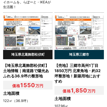
ありません。ただし，個人情報保護法その他の法令で認め
イホームを。らぽーと・IKEAが
られる場合を除きます。
生活圏！
（1）法令に基づく場合
（2）人の生命，身体または財産の保護のために必要があ
る場合であって，本人の同意を得ることが困難であるとき
（3）公衆衛生の向上または児童の健全な育成の推進のた
めに特に必要がある場合であって，本人の同意を得ること
が困難であるとき
（4）国の機関もしくは地方公共団体またはその委託を受
けた者が法令の定める事務を遂行することに対して協力す
る必要がある場合であって，本人の同意を得ることにより
埼玉県北葛飾郡松伏町
埼玉県三郷市
当該事務の遂行に支障を及ぼすおそれがあるとき
（5）予め次の事項を告知あるいは公表をしている場合
【埼玉県北葛飾郡松伏町】
【売地】三郷市高州1丁目
利用目的に第三者への提供を含むこと
土地情報｜南道路で陽光あ
1850万円 北東角地・約32
第三者に提供されるデータの項目
ふれる36.9坪の整形地
坪整形地！新築用地におす
第三者への提供の手段または方法
すめ
1550
価格
万円
本人の求めに応じて個人情報の第三者への提供を停止する
1,850
価格
万円
こと
土地面積
前項の定めにかかわらず，次に掲げる場合は第三者には該
土地面積
122㎡（36.9坪）
当しないものとします。
107.96㎡
（1）当社が利用目的の達成に必要な範囲内において個