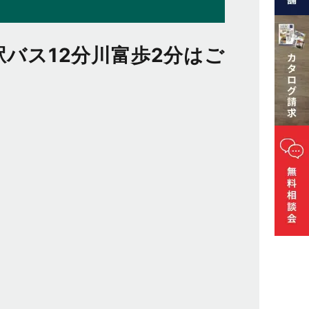
川駅バス12分川富歩2分はご