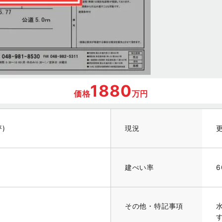
1880
価格
万円
坪)
現況
建ぺい率
6
その他・特記事項