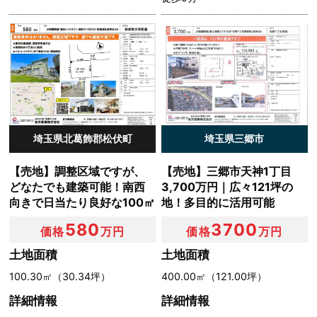
第３条（個人情報を収集・利用する目的）
当社が個人情報を収集・利用する目的は，以下のとおりで
す。
（1）ユーザーに自分の登録情報の閲覧や修正，利用状況
の閲覧を行っていただくために，氏名，住所，連絡先，支
払方法などの登録情報，利用されたサービスや購入された
埼玉県北葛飾郡松伏町
埼玉県三郷市
商品，およびそれらの代金などに関する情報を表示する目
的
【売地】調整区域ですが、
【売地】三郷市天神1丁目
（2）ユーザーにお知らせや連絡をするためにメールアド
どなたでも建築可能！南西
3,700万円｜広々121坪の
レスを利用する場合やユーザーに商品を送付したり必要に
向きで日当たり良好な100㎡
地！多目的に活用可能
応じて連絡したりするため，氏名や住所などの連絡先情報
を利用する目的
580
3700
価格
万円
価格
万円
（3）ユーザーの本人確認を行うために，氏名，生年月
日，住所，電話番号，銀行口座番号，クレジットカード番
土地面積
土地面積
号，運転免許証番号，配達証明付き郵便の到達結果などの
100.30㎡（30.34坪）
400.00㎡（121.00坪）
情報を利用する目的
（4）ユーザーに代金を請求するために，購入された商品
詳細情報
詳細情報
名や数量，利用されたサービスの種類や期間，回数，請求