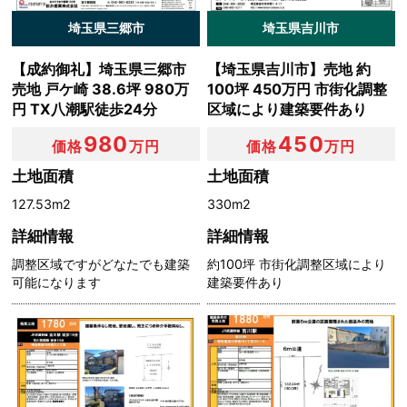
埼玉県三郷市
埼玉県吉川市
【成約御礼】埼玉県三郷市
【埼玉県吉川市】売地 約
売地 戸ケ崎 38.6坪 980万
100坪 450万円 市街化調整
円 TX八潮駅徒歩24分
区域により建築要件あり
980
450
価格
万円
価格
万円
土地面積
土地面積
127.53m2
330m2
詳細情報
詳細情報
調整区域ですがどなたでも建築
約100坪 市街化調整区域により
可能になります
建築要件あり