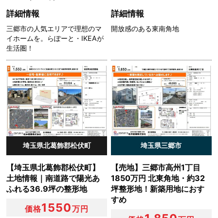
詳細情報
詳細情報
当社は，次に掲げる場合を除いて，あらかじめユーザーの
同意を得ることなく，第三者に個人情報を提供することは
三郷市の人気エリアで理想のマ
開放感のある東南角地
ありません。ただし，個人情報保護法その他の法令で認め
イホームを。らぽーと・IKEAが
られる場合を除きます。
生活圏！
（1）法令に基づく場合
（2）人の生命，身体または財産の保護のために必要があ
る場合であって，本人の同意を得ることが困難であるとき
（3）公衆衛生の向上または児童の健全な育成の推進のた
めに特に必要がある場合であって，本人の同意を得ること
が困難であるとき
（4）国の機関もしくは地方公共団体またはその委託を受
けた者が法令の定める事務を遂行することに対して協力す
る必要がある場合であって，本人の同意を得ることにより
埼玉県北葛飾郡松伏町
埼玉県三郷市
当該事務の遂行に支障を及ぼすおそれがあるとき
（5）予め次の事項を告知あるいは公表をしている場合
【埼玉県北葛飾郡松伏町】
【売地】三郷市高州1丁目
利用目的に第三者への提供を含むこと
土地情報｜南道路で陽光あ
1850万円 北東角地・約32
第三者に提供されるデータの項目
ふれる36.9坪の整形地
坪整形地！新築用地におす
第三者への提供の手段または方法
すめ
1550
価格
万円
本人の求めに応じて個人情報の第三者への提供を停止する