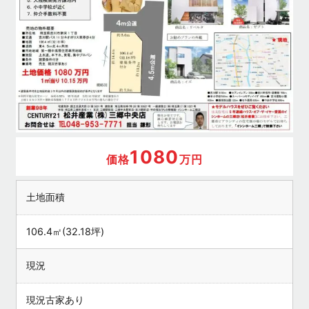
1080
価格
万円
土地面積
106.4㎡(32.18坪)
現況
現況古家あり