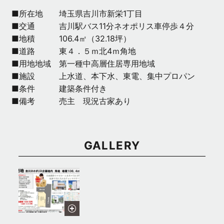
■所在地 埼玉県吉川市新栄1丁目
■交通 吉川駅バス11分ネオポリス車停歩４分
■地積 106.4㎡（32.18坪）
■道路 東４．５ｍ北4ｍ角地
■用地地域 第一種中高層住居専用地域
■施設 上水道、本下水、東電、集中プロパン
■条件 建築条件付き
■備考 売主 現況古家あり
GALLERY