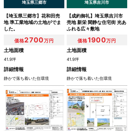
本ポリシーの内容は，ユーザーに通知することなく，変更
埼玉県三郷市
埼玉県吉川市
することができるものとします。
当社が別途定める場合を除いて，変更後のプライバシーポ
【埼玉県三郷市】花和田売
【成約御礼】埼玉県吉川市
リシーは，本ウェブサイトに掲載したときから効力を生じ
地 準工業地域の土地がでま
売地 新栄 閑静な住宅街 光あ
るものとします。
した。
ふれる広々敷地
2700
1900
価格
万円
価格
万円
第９条（お問い合わせ窓口）
土地面積
土地面積
本ポリシーに関するお問い合わせは，下記の窓口までお願
41.9坪
41.9坪
いいたします。
詳細情報
詳細情報
静かで落ち着いた住環境
静かで落ち着いた住環境
社名：松井産業株式会社
住所：〒341-0003 埼玉県三郷市彦成1-1
電話：TEL．048-949-0112