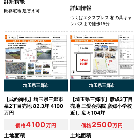
詳細情報
詳細情報
既存宅地 建替え可
つくばエクスプレス 柏の葉キャ
ンパスまで徒歩15分
埼玉県三郷市
埼玉県三郷市
【成約御礼】埼玉県三郷市
【埼玉県三郷市】彦成3丁目
泉2丁目売地 82.3坪 4100
売地 三愛会病院 彦郷小学校
万円
近し 広々104坪
4100
2500
価格
万円
価格
万円
土地面積
土地面積