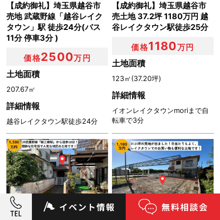
【成約御礼】埼玉県越谷市
【成約御礼】埼玉県越谷市
売地 武蔵野線「越谷レイク
売土地 37.2坪 1180万円 越
タウン」駅 徒歩24分(バス
谷レイクタウン駅徒歩25分
11分 停車3分 )
1180
価格
万円
2500
価格
万円
土地面積
土地面積
123㎡(37.20坪)
207.67㎡
詳細情報
詳細情報
イオンレイクタウンmoriまで自
転車で3分
越谷レイクタウン駅徒歩24分
埼玉県三郷市
埼玉県吉川市