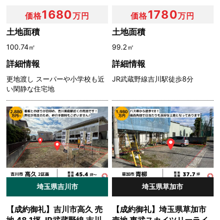
1680
1780
価格
万円
価格
万円
土地面積
土地面積
100.74㎡
99.2㎡
詳細情報
詳細情報
更地渡し スーパーや小学校も近
JR武蔵野線吉川駅徒歩8分
い閑静な住宅地
埼玉県吉川市
埼玉県草加市
【成約御礼】吉川市高久 売
【成約御礼】埼玉県草加市