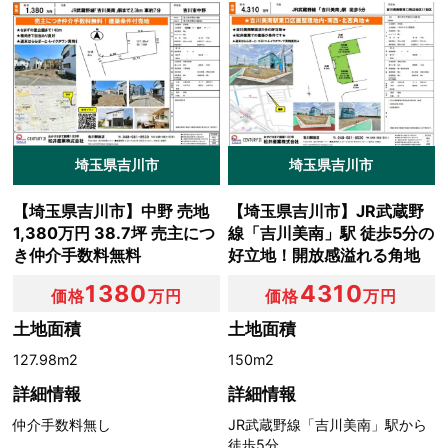
第２条（プライバシー情報の収集方法）
当社は，ユーザーが利用登録をする際に氏名，生年月日，
住所，電話番号，メールアドレス，銀行口座番号，クレジ
ットカード番号，運転免許証番号などの個人情報をお尋ね
することがあります。また，ユーザーと提携先などとの間
埼玉県吉川市
埼玉県吉川市
でなされたユーザーの個人情報を含む取引記録や，決済に
関する情報を当社の提携先（情報提供元，広告主，広告配
【埼玉県吉川市】中野 売地
【埼玉県吉川市】JR武蔵野
信先などを含みます。以下，｢提携先｣といいます。）など
1,380万円 38.7坪 売主につ
線「吉川美南」駅 徒歩5分の
から収集することがあります。
き仲介手数料無料
好立地！開放感溢れる角地
当社は，ユーザーについて，利用したサービスやソフトウ
1380
4310
価格
万円
価格
万円
エア，購入した商品，閲覧したページや広告の履歴，検索
した検索キーワード，利用日時，利用方法，利用環境（携
土地面積
土地面積
帯端末を通じてご利用の場合の当該端末の通信状態，利用
127.98m2
150m2
に際しての各種設定情報なども含みます），IPアドレス，
クッキー情報，位置情報，端末の個体識別情報などの履歴
詳細情報
詳細情報
情報および特性情報を，ユーザーが当社や提携先のサービ
仲介手数料無し
JR武蔵野線「吉川美南」駅から
スを利用しまたはページを閲覧する際に収集します。
徒歩5分