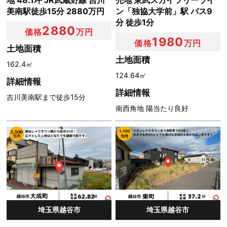
地 48.1坪 JR武蔵野線 吉川
売地 東武スカイツリーライ
美南駅徒歩15分 2880万円
ン「独協大学前」駅 バス9
分 徒歩1分
2880
価格
万円
1980
価格
万円
土地面積
土地面積
162.4㎡
124.64㎡
詳細情報
詳細情報
吉川美南駅まで徒歩15分
南西角地 陽当たり良好
埼玉県越谷市
埼玉県越谷市