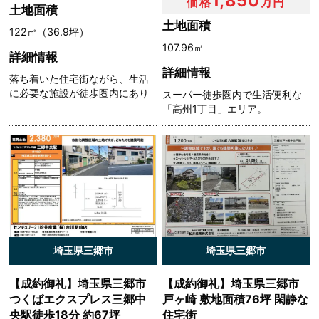
1,850
価格
万円
こと
土地面積
前項の定めにかかわらず，次に掲げる場合は第三者には該
土地面積
122㎡（36.9坪）
当しないものとします。
107.96㎡
（1）当社が利用目的の達成に必要な範囲内において個
詳細情報
人情報の取扱いの全部または一部を委託する場合
詳細情報
落ち着いた住宅街ながら、生活
（2）合併その他の事由による事業の承継に伴って個人
に必要な施設が徒歩圏内にあり
スーパー徒歩圏内で生活便利な
情報が提供される場合
「高州1丁目」エリア。
（3）個人情報を特定の者との間で共同して利用する場
合であって，その旨並びに共同して利用される個人情報の
項目，共同して利用する者の範囲，利用する者の利用目的
および当該個人情報の管理について責任を有する者の氏名
または名称について，あらかじめ本人に通知し，または本
人が容易に知り得る状態に置いているとき
第５条（個人情報の開示）
埼玉県三郷市
埼玉県三郷市
当社は，本人から個人情報の開示を求められたときは，本
【成約御礼】埼玉県三郷市
【成約御礼】埼玉県三郷市
人に対し，遅滞なくこれを開示します。ただし，開示する
つくばエクスプレス三郷中
戸ヶ崎 敷地面積76坪 閑静な
ことにより次のいずれかに該当する場合は，その全部また
央駅徒歩18分 約67坪
住宅街
は一部を開示しないこともあり，開示しない決定をした場