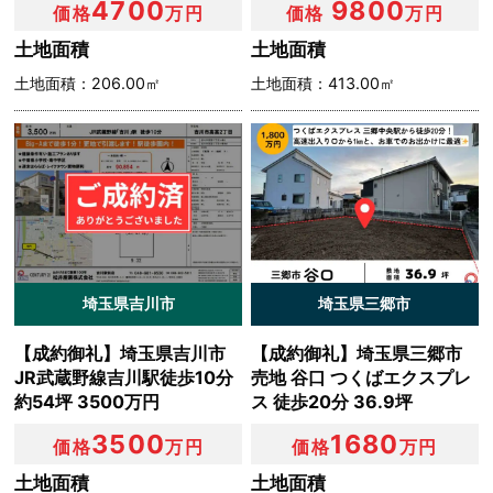
4700
9800
価格
万円
価格
万円
土地面積
土地面積
土地面積：206.00㎡
土地面積：413.00㎡
埼玉県吉川市
埼玉県三郷市
【成約御礼】埼玉県吉川市
【成約御礼】埼玉県三郷市
JR武蔵野線吉川駅徒歩10分
売地 谷口 つくばエクスプレ
約54坪 3500万円
ス 徒歩20分 36.9坪
3500
1680
価格
万円
価格
万円
土地面積
土地面積