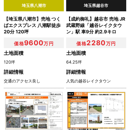
埼玉県八潮市
埼玉県越谷市
【埼玉県八潮市】売地 つく
【成約御礼】越谷市 売地 JR
ばエクスプレス 八潮駅徒歩
武蔵野線「越谷レイクタウ
20分 120坪
ン」駅 車9分 約2.9キロ
9600
2280
価格
万円
価格
万円
土地面積
土地面積
120坪
64.25坪
詳細情報
詳細情報
交通のアクセス良し
人気の越谷レイクタウン