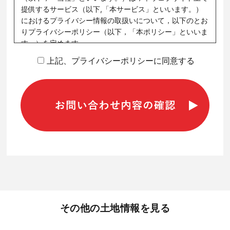
提供するサービス（以下,「本サービス」といいます。）
におけるプライバシー情報の取扱いについて，以下のとお
りプライバシーポリシー（以下，「本ポリシー」といいま
す。）を定めます。
上記、プライバシーポリシーに同意する
第1条（プライバシー情報）
プライバシー情報のうち「個人情報」とは，個人情報保護
法にいう「個人情報」を指すものとし，生存する個人に関
する情報であって，当該情報に含まれる氏名，生年月日，
住所，電話番号，連絡先その他の記述等により特定の個人
送信画面を確認する
を識別できる情報を指します。
プライバシー情報のうち「履歴情報および特性情報」と
は，上記に定める「個人情報」以外のものをいい，ご利用
いただいたサービスやご購入いただいた商品，ご覧になっ
たページや広告の履歴，ユーザーが検索された検索キーワ
ード，ご利用日時，ご利用の方法，ご利用環境，郵便番号
その他の土地情報を見る
や性別，職業，年齢，ユーザーのIPアドレス，クッキー情
報，位置情報，端末の個体識別情報などを指します。