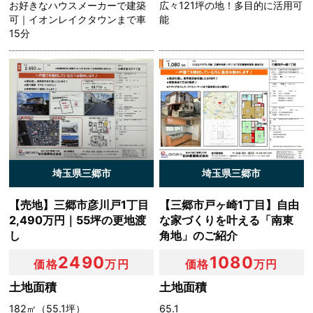
お好きなハウスメーカーで建築
広々121坪の地！多目的に活用可
金額，氏名，住所，銀行口座番号やクレジットカード番号
可｜イオンレイクタウンまで車
能
などの支払に関する情報などを利用する目的
15分
（5）ユーザーが簡便にデータを入力できるようにするた
めに，当社に登録されている情報を入力画面に表示させた
り，ユーザーのご指示に基づいて他のサービスなど（提携
先が提供するものも含みます）に転送したりする目的
（6）代金の支払を遅滞したり第三者に損害を発生させた
りするなど，本サービスの利用規約に違反したユーザー
や，不正・不当な目的でサービスを利用しようとするユー
ザーの利用をお断りするために，利用態様，氏名や住所な
ど個人を特定するための情報を利用する目的
埼玉県三郷市
埼玉県三郷市
（7）ユーザーからのお問い合わせに対応するために，お
問い合わせ内容や代金の請求に関する情報など当社がユー
【売地】三郷市彦川戸1丁目
【三郷市戸ヶ崎1丁目】自由
ザーに対してサービスを提供するにあたって必要となる情
2,490万円｜55坪の更地渡
な家づくりを叶える「南東
報や，ユーザーのサービス利用状況，連絡先情報などを利
し
角地」のご紹介
用する目的
2490
1080
（8）上記の利用目的に付随する目的
価格
万円
価格
万円
土地面積
土地面積
第４条（個人情報の第三者提供）
182㎡（55.1坪）
65.1