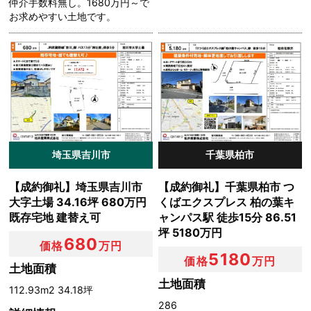
仲介手数料無し。1680万円～で
お求めやすい土地です。
埼玉県吉川市
千葉県柏市
【成約御礼】埼玉県吉川市
【成約御礼】千葉県柏市 つ
大字土場 34.16坪 680万円
くばエクスプレス 柏の葉キ
既存宅地 建替え可
ャンパス駅 徒歩15分 86.51
坪 5180万円
680
価格
万円
5180
価格
万円
土地面積
土地面積
112.93m2 34.18坪
286