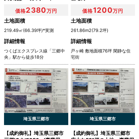
合には，その旨を遅滞なく通知します。なお，個人情報の
2380
1200
価格
万円
価格
万円
開示に際しては，１件あたり１，０００円の手数料を申し
受けます。
土地面積
土地面積
（1）本人または第三者の生命，身体，財産その他の権利
219.49㎡(66.39坪)*実測
261.86m2(79.2坪)
利益を害するおそれがある場合
（2）当社の業務の適正な実施に著しい支障を及ぼすおそ
詳細情報
詳細情報
れがある場合
つくばエクスプレス線「三郷中
戸ヶ崎 敷地面積76坪 閑静な住
（3）その他法令に違反することとなる場合
央」駅から徒歩18分
宅街
前項の定めにかかわらず，履歴情報および特性情報などの
個人情報以外の情報については，原則として開示いたしま
せん。
第６条（個人情報の訂正および削除）
ユーザーは，当社の保有する自己の個人情報が誤った情報
である場合には，当社が定める手続きにより，当社に対し
埼玉県三郷市
埼玉県三郷市
て個人情報の訂正または削除を請求することができます。
当社は，ユーザーから前項の請求を受けてその請求に応じ
【成約御礼】埼玉県三郷市
【成約御礼】埼玉県三郷市
る必要があると判断した場合には，遅滞なく，当該個人情