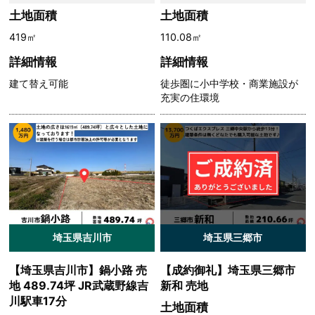
土地面積
土地面積
419㎡
110.08㎡
詳細情報
詳細情報
建て替え可能
徒歩圏に小中学校・商業施設が
充実の住環境
埼玉県吉川市
埼玉県三郷市
【埼玉県吉川市】鍋小路 売
【成約御礼】埼玉県三郷市
地 489.74坪 JR武蔵野線吉
新和 売地
川駅車17分
土地面積