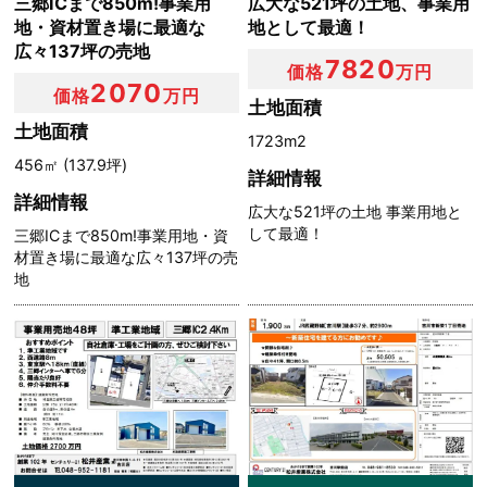
三郷ICまで850m!事業用
広大な521坪の土地、事業用
報の訂正または削除を行い，これをユーザーに通知しま
地・資材置き場に最適な
地として最適！
す。
広々137坪の売地
7820
価格
万円
2070
価格
万円
第７条（個人情報の利用停止等）
土地面積
土地面積
1723m2
当社は，本人から，個人情報が，利用目的の範囲を超えて
456㎡ (137.9坪)
詳細情報
取り扱われているという理由，または不正の手段により取
詳細情報
得されたものであるという理由により，その利用の停止ま
広大な521坪の土地 事業用地と
たは消去（以下，「利用停止等」といいます。）を求めら
して最適！
三郷ICまで850m!事業用地・資
れた場合には，遅滞なく必要な調査を行い，その結果に基
材置き場に最適な広々137坪の売
づき，個人情報の利用停止等を行い，その旨本人に通知し
地
ます。ただし，個人情報の利用停止等に多額の費用を有す
る場合その他利用停止等を行うことが困難な場合であっ
て，本人の権利利益を保護するために必要なこれに代わる
べき措置をとれる場合は，この代替策を講じます。
第８条（プライバシーポリシーの変更）