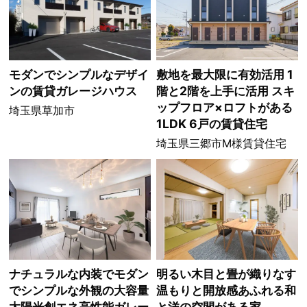
モダンでシンプルなデザイ
敷地を最大限に有効活用 1
ンの賃貸ガレージハウス
階と2階を上手に活用 スキ
ップフロア×ロフトがある
埼玉県草加市
1LDK 6戸の賃貸住宅
埼玉県三郷市M様賃貸住宅
ナチュラルな内装でモダン
明るい木目と畳が織りなす
でシンプルな外観の大容量
温もりと開放感あふれる和
太陽光創エネ高性能ガレー
と洋の空間がある家