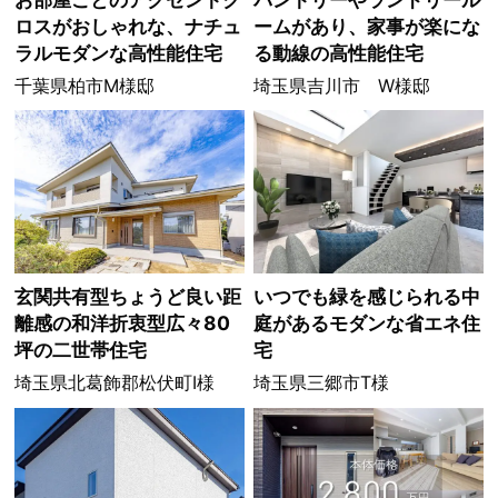
ロスがおしゃれな、ナチュ
ームがあり、家事が楽にな
ラルモダンな高性能住宅
る動線の高性能住宅
千葉県柏市M様邸
埼玉県吉川市 W様邸
玄関共有型ちょうど良い距
いつでも緑を感じられる中
離感の和洋折衷型広々80
庭があるモダンな省エネ住
坪の二世帯住宅
宅
埼玉県北葛飾郡松伏町I様
埼玉県三郷市T様