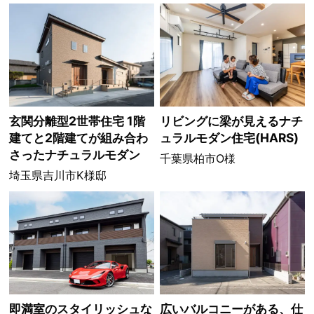
玄関分離型2世帯住宅 1階
リビングに梁が見えるナチ
建てと2階建てが組み合わ
ュラルモダン住宅(HARS)
さったナチュラルモダン
千葉県柏市O様
埼玉県吉川市K様邸
即満室のスタイリッシュな
広いバルコニーがある、仕