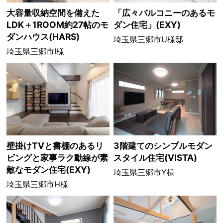
大容量収納空間を備えた
「広々バルコニーのあるモ
LDK＋1ROOM約27帖のモ
ダン住宅」(EXY)
ダンハウス(HARS)
埼玉県三郷市U様邸
埼玉県三郷市I様
壁掛けTVと書棚のあるリ
3階建てのシンプルモダン
ビングと家事ラク動線が素
スタイル住宅(VISTA)
敵なモダン住宅(EXY)
埼玉県三郷市Y様
埼玉県三郷市H様