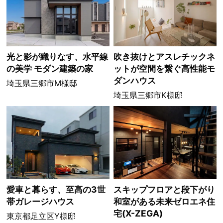
光と影が織りなす、水平線
吹き抜けとアスレチックネ
の美学 モダン建築の家
ットが空間を繋ぐ高性能モ
ダンハウス
埼玉県三郷市M様邸
埼玉県三郷市K様邸
愛車と暮らす、至高の3世
スキップフロアと段下がり
帯ガレージハウス
和室がある未来ゼロエネ住
宅(X-ZEGA)
東京都足立区Y様邸