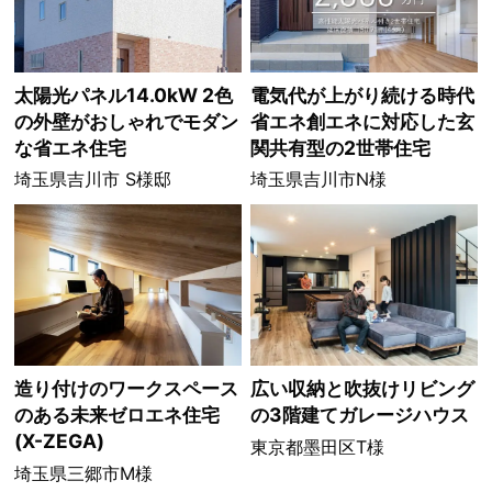
太陽光パネル14.0kW 2色
電気代が上がり続ける時代
の外壁がおしゃれでモダン
省エネ創エネに対応した玄
な省エネ住宅
関共有型の2世帯住宅
埼玉県吉川市 S様邸
埼玉県吉川市N様
造り付けのワークスペース
広い収納と吹抜けリビング
のある未来ゼロエネ住宅
の3階建てガレージハウス
(X-ZEGA)
東京都墨田区T様
埼玉県三郷市M様