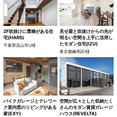
2F吹抜けに雲梯がある住
見せ梁と吹抜けからの光が
宅(HARS)
明るい空間を上手に活用し
たモダン住宅(IZU)
千葉県流山市U様
東京都練馬区I様
バイクガレージとテレワー
空間が広々とした収納たく
ク室内窓のリビングがある
さんのモダン賃貸ガレージ
家(EXY)
ハウス(REVELTA)