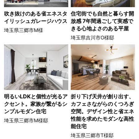
吹き抜けのある省エネスタ
住宅街でも自然と暮らす開
イリッシュガレージハウス
放感 7年間過ごして実感で
きる心地よさのある平屋
埼玉県三郷市M様
埼玉県吉川市O様邸
明るいLDKと個性が光るア
折り下げ天井が創り出す、
クセント。家族が繋がるシ
カフェさながらのくつろぎ
ンプルモダン住宅
空間。デザイン性と省エネ
性能を求めたモダンな高性
埼玉県三郷市M様邸
能住宅
埼玉県三郷市T様邸