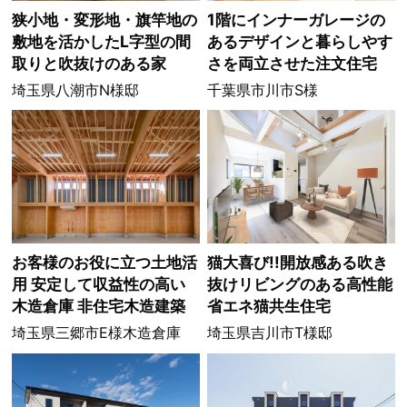
狭小地・変形地・旗竿地の
1階にインナーガレージの
敷地を活かしたL字型の間
あるデザインと暮らしやす
取りと吹抜けのある家
さを両立させた注文住宅
埼玉県八潮市N様邸
千葉県市川市S様
お客様のお役に立つ土地活
猫大喜び!!開放感ある吹き
用 安定して収益性の高い
抜けリビングのある高性能
木造倉庫 非住宅木造建築
省エネ猫共生住宅
埼玉県三郷市E様木造倉庫
埼玉県吉川市T様邸