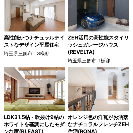
高性能かつナチュラルテイ
ZEH活用の高性能スタイリ
ストなデザイン平屋住宅
ッシュガレージハウス
(REVELTA)
埼玉県三郷市 S様邸
埼玉県三郷市 T様邸
LDK31.5帖・吹抜け9帖の
オレンジ色の洋瓦がお洒落
ホワイトを基調にしたモダ
なナチュラルフレンチZEH
ンな家(BLEAST)
住宅(RONA)