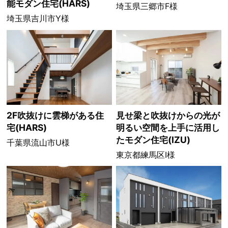
能モダン住宅(HARS)
埼玉県三郷市F様
埼玉県吉川市Y様
2F吹抜けに雲梯がある住
見せ梁と吹抜けからの光が
宅(HARS)
明るい空間を上手に活用し
たモダン住宅(IZU)
千葉県流山市U様
東京都練馬区I様