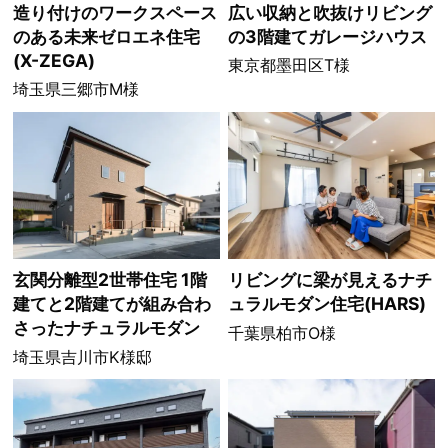
造り付けのワークスペース
広い収納と吹抜けリビング
のある未来ゼロエネ住宅
の3階建てガレージハウス
(X-ZEGA)
東京都墨田区T様
埼玉県三郷市M様
玄関分離型2世帯住宅 1階
リビングに梁が見えるナチ
建てと2階建てが組み合わ
ュラルモダン住宅(HARS)
さったナチュラルモダン
千葉県柏市O様
埼玉県吉川市K様邸