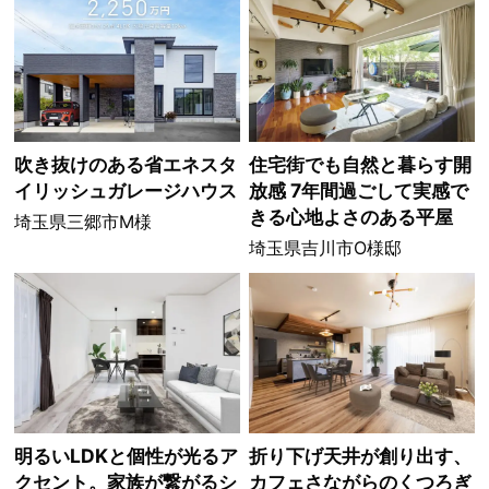
吹き抜けのある省エネスタ
住宅街でも自然と暮らす開
イリッシュガレージハウス
放感 7年間過ごして実感で
きる心地よさのある平屋
埼玉県三郷市M様
埼玉県吉川市O様邸
明るいLDKと個性が光るア
折り下げ天井が創り出す、
クセント。家族が繋がるシ
カフェさながらのくつろぎ