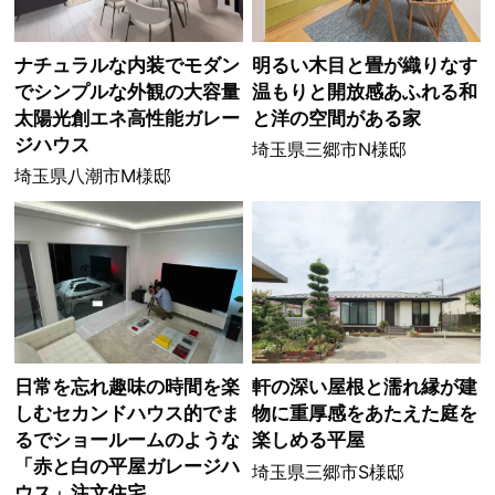
ナチュラルな内装でモダン
明るい木目と畳が織りなす
でシンプルな外観の大容量
温もりと開放感あふれる和
太陽光創エネ高性能ガレー
と洋の空間がある家
ジハウス
埼玉県三郷市N様邸
埼玉県八潮市M様邸
日常を忘れ趣味の時間を楽
軒の深い屋根と濡れ縁が建
しむセカンドハウス的でま
物に重厚感をあたえた庭を
るでショールームのような
楽しめる平屋
「赤と白の平屋ガレージハ
埼玉県三郷市S様邸
ウス」注文住宅