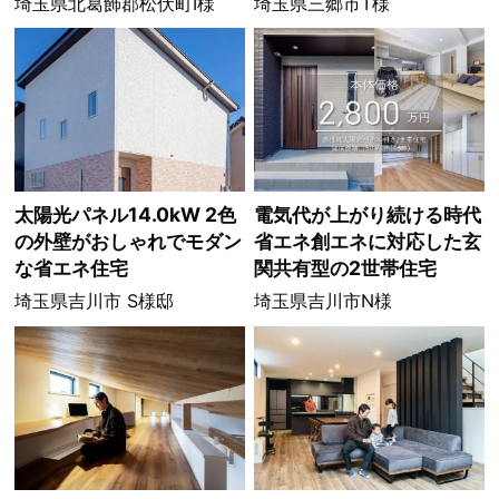
埼玉県北葛飾郡松伏町I様
埼玉県三郷市T様
太陽光パネル14.0kW 2色
電気代が上がり続ける時代
の外壁がおしゃれでモダン
省エネ創エネに対応した玄
な省エネ住宅
関共有型の2世帯住宅
埼玉県吉川市 S様邸
埼玉県吉川市N様