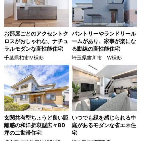
お部屋ごとのアクセントク
パントリーやランドリール
ロスがおしゃれな、ナチュ
ームがあり、家事が楽にな
ラルモダンな高性能住宅
る動線の高性能住宅
千葉県柏市M様邸
埼玉県吉川市 W様邸
玄関共有型ちょうど良い距
いつでも緑を感じられる中
離感の和洋折衷型広々80
庭があるモダンな省エネ住
坪の二世帯住宅
宅