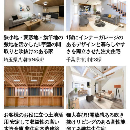
狭小地・変形地・旗竿地の
1階にインナーガレージの
敷地を活かしたL字型の間
あるデザインと暮らしやす
取りと吹抜けのある家
さを両立させた注文住宅
埼玉県八潮市N様邸
千葉県市川市S様
お客様のお役に立つ土地活
猫大喜び!!開放感ある吹き
用 安定して収益性の高い
抜けリビングのある高性能
木造倉庫 非住宅木造建築
省エネ猫共生住宅