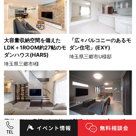
大容量収納空間を備えた
「広々バルコニーのあるモ
LDK＋1ROOM約27帖のモ
ダン住宅」(EXY)
ダンハウス(HARS)
埼玉県三郷市U様邸
埼玉県三郷市I様
壁掛けTVと書棚のあるリ
3階建てのシンプルモダン
ビングと家事ラク動線が素
スタイル住宅(VISTA)
敵なモダン住宅(EXY)