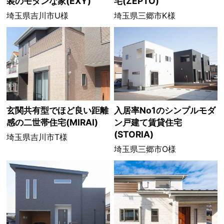
装のモダンな家(EXY)
宅(ZEPTO)
埼玉県吉川市U様
埼玉県三郷市K様
玄関共有型でほど良い距離
入居率No1のシンプルモダ
感の二世帯住宅(MIRAI)
ン戸建て賃貸住宅
(STORIA)
埼玉県吉川市T様
埼玉県三郷市O様