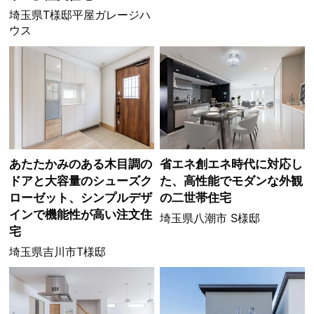
埼玉県T様邸平屋ガレージハ
ウス
あたたかみのある木目調の
省エネ創エネ時代に対応し
ドアと大容量のシューズク
た、高性能でモダンな外観
ローゼット、シンプルデザ
の二世帯住宅
インで機能性が高い注文住
埼玉県八潮市 S様邸
宅
埼玉県吉川市T様邸