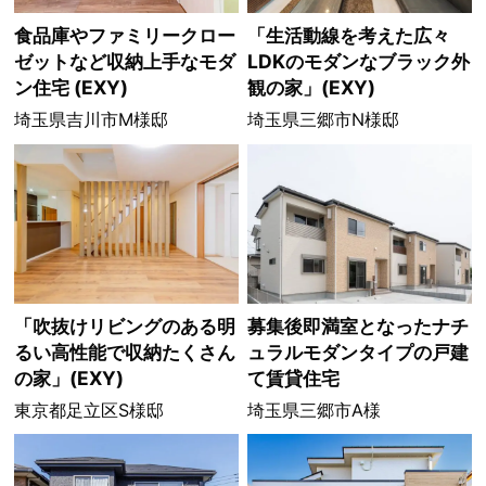
食品庫やファミリークロー
「生活動線を考えた広々
ゼットなど収納上手なモダ
LDKのモダンなブラック外
ン住宅 (EXY)
観の家」(EXY)
埼玉県吉川市M様邸
埼玉県三郷市N様邸
「吹抜けリビングのある明
募集後即満室となったナチ
るい高性能で収納たくさん
ュラルモダンタイプの戸建
の家」(EXY)
て賃貸住宅
東京都足立区S様邸
埼玉県三郷市A様