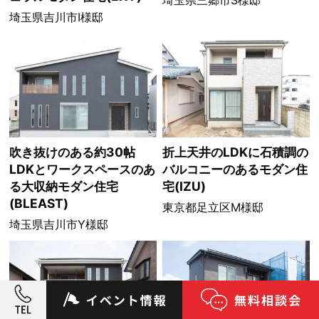
埼玉県吉川市I様邸
吹き抜けのある約30帖
折上天井のLDKに石積調の
LDKとワークスペースのあ
バルコニーのあるモダン住
る大収納モダン住宅
宅(IZU)
(BLEAST)
東京都足立区M様邸
埼玉県吉川市Y様邸