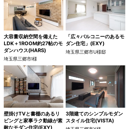
大容量収納空間を備えた
「広々バルコニーのあるモ
LDK＋1ROOM約27帖のモ
ダン住宅」(EXY)
ダンハウス(HARS)
埼玉県三郷市U様邸
埼玉県三郷市I様
壁掛けTVと書棚のあるリ
3階建てのシンプルモダン
ビングと家事ラク動線が素
スタイル住宅(VISTA)
敵なモダン住宅(EXY)
埼玉県三郷市Y様