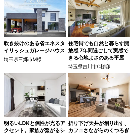
吹き抜けのある省エネスタ
住宅街でも自然と暮らす開
イリッシュガレージハウス
放感 7年間過ごして実感で
きる心地よさのある平屋
埼玉県三郷市M様
埼玉県吉川市O様邸
明るいLDKと個性が光るア
折り下げ天井が創り出す、
クセント。家族が繋がるシ
カフェさながらのくつろぎ