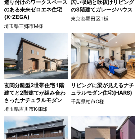
造り付けのワークスペース
広い収納と吹抜けリビング
のある未来ゼロエネ住宅
の3階建てガレージハウス
(X-ZEGA)
東京都墨田区T様
埼玉県三郷市M様
玄関分離型2世帯住宅 1階
リビングに梁が見えるナチ
建てと2階建てが組み合わ
ュラルモダン住宅(HARS)
さったナチュラルモダン
千葉県柏市O様
埼玉県吉川市K様邸