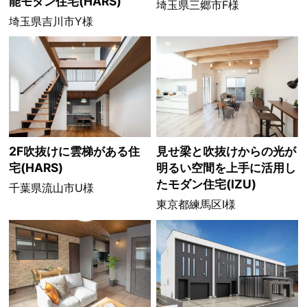
能モダン住宅(HARS)
埼玉県三郷市F様
埼玉県吉川市Y様
2F吹抜けに雲梯がある住
見せ梁と吹抜けからの光が
宅(HARS)
明るい空間を上手に活用し
たモダン住宅(IZU)
千葉県流山市U様
東京都練馬区I様