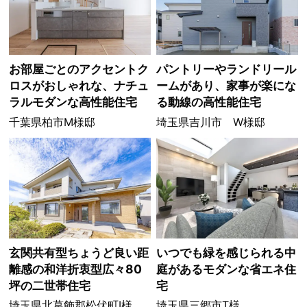
お部屋ごとのアクセントク
パントリーやランドリール
ロスがおしゃれな、ナチュ
ームがあり、家事が楽にな
ラルモダンな高性能住宅
る動線の高性能住宅
千葉県柏市M様邸
埼玉県吉川市 W様邸
玄関共有型ちょうど良い距
いつでも緑を感じられる中
離感の和洋折衷型広々80
庭があるモダンな省エネ住
坪の二世帯住宅
宅
埼玉県北葛飾郡松伏町I様
埼玉県三郷市T様