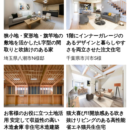
狭小地・変形地・旗竿地の
1階にインナーガレージの
敷地を活かしたL字型の間
あるデザインと暮らしやす
取りと吹抜けのある家
さを両立させた注文住宅
埼玉県八潮市N様邸
千葉県市川市S様
お客様のお役に立つ土地活
猫大喜び!!開放感ある吹き
用 安定して収益性の高い
抜けリビングのある高性能
木造倉庫 非住宅木造建築
省エネ猫共生住宅