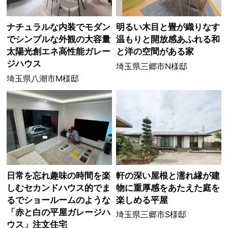
ナチュラルな内装でモダン
明るい木目と畳が織りなす
でシンプルな外観の大容量
温もりと開放感あふれる和
太陽光創エネ高性能ガレー
と洋の空間がある家
ジハウス
埼玉県三郷市N様邸
埼玉県八潮市M様邸
日常を忘れ趣味の時間を楽
軒の深い屋根と濡れ縁が建
しむセカンドハウス的でま
物に重厚感をあたえた庭を
るでショールームのような
楽しめる平屋
「赤と白の平屋ガレージハ
埼玉県三郷市S様邸
ウス」注文住宅