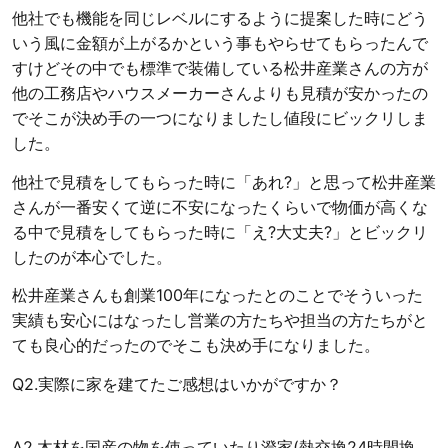
他社でも機能を同じレベルにするように提案した時にどう
いう風に金額が上がるかという事もやらせてもらったんで
すけどその中でも標準で装備している松井産業さんの方が
他の工務店やハウスメーカーさんよりも見積が安かったの
でそこが決め手の一つになりましたし値段にビックリしま
した。
他社で見積をしてもらった時に「あれ?」と思って松井産業
さんが一番安くて逆に不安になったくらいで物価が高くな
る中で見積をしてもらった時に「え?大丈夫?」とビックリ
したのが本心でした。
松井産業さんも創業100年になったとのことでそういった
実績も安心にはなったし営業の方たちや担当の方たちがと
ても良心的だったのでそこも決め手になりました。
Q2.実際に家を建てたご感想はいかがですか？
A2.木材を国産の物を使っていたり澄家(熱交換24時間換