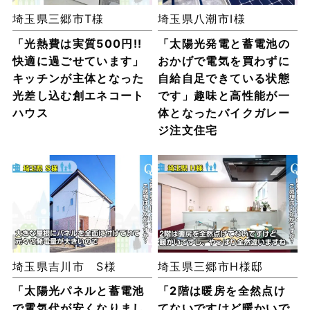
埼玉県三郷市T様
埼玉県八潮市I様
「光熱費は実質500円!!
「太陽光発電と蓄電池の
快適に過ごせています」
おかげで電気を買わずに
キッチンが主体となった
自給自足できている状態
光差し込む創エネコート
です」趣味と高性能が一
ハウス
体となったバイクガレー
ジ注文住宅
埼玉県吉川市 S様
埼玉県三郷市H様邸
「太陽光パネルと蓄電池
「2階は暖房を全然点け
で電気代が安くなりまし
てないですけど暖かいで