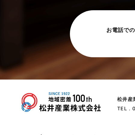
お電話での
松井産
TEL．