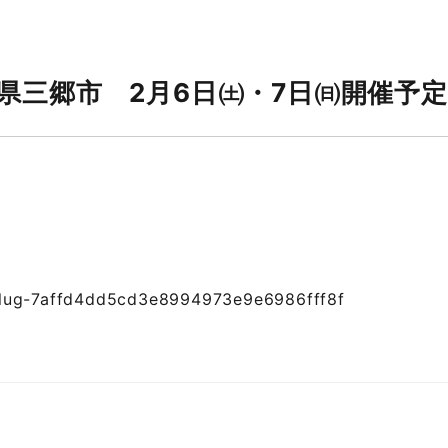
県三郷市 2月6日㈯・7日㈰開催予定
/slug-7affd4dd5cd3e8994973e9e6986fff8f