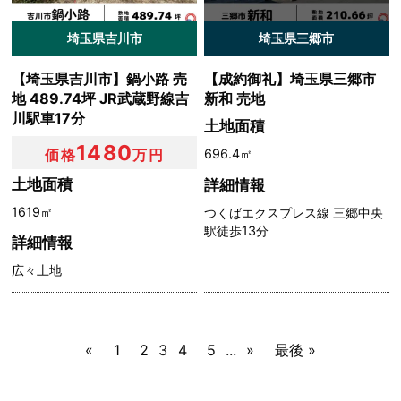
埼玉県吉川市
埼玉県三郷市
【埼玉県吉川市】鍋小路 売
【成約御礼】埼玉県三郷市
地 489.74坪 JR武蔵野線吉
新和 売地
川駅車17分
土地面積
1480
696.4㎡
価格
万円
土地面積
詳細情報
1619㎡
つくばエクスプレス線 三郷中央
駅徒歩13分
詳細情報
広々土地
«
1
2
3
4
5
...
»
最後 »