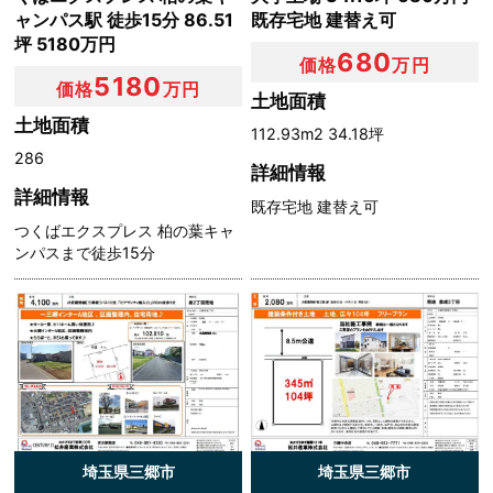
ャンパス駅 徒歩15分 86.51
既存宅地 建替え可
坪 5180万円
680
価格
万円
5180
価格
万円
土地面積
土地面積
112.93m2 34.18坪
286
詳細情報
詳細情報
既存宅地 建替え可
つくばエクスプレス 柏の葉キャ
ンパスまで徒歩15分
埼玉県三郷市
埼玉県三郷市