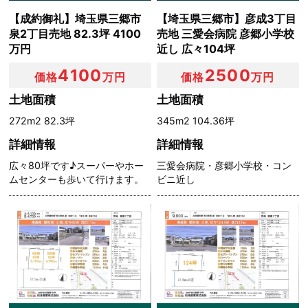
【成約御礼】埼玉県三郷市
【埼玉県三郷市】彦成3丁目
泉2丁目売地 82.3坪 4100
売地 三愛会病院 彦郷小学校
万円
近し 広々104坪
4100
2500
価格
万円
価格
万円
土地面積
土地面積
272m2 82.3坪
345m2 104.36坪
詳細情報
詳細情報
広々80坪です♪スーパーやホー
三愛会病院・彦郷小学校・コン
ムセンターも歩いて行けます。
ビニ近し