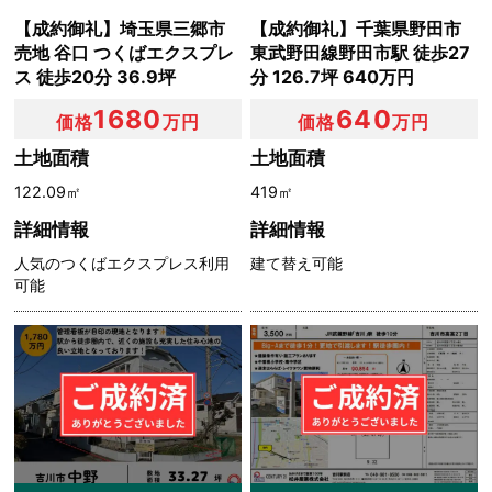
【成約御礼】埼玉県三郷市
【成約御礼】千葉県野田市
売地 谷口 つくばエクスプレ
東武野田線野田市駅 徒歩27
ス 徒歩20分 36.9坪
分 126.7坪 640万円
1680
640
価格
万円
価格
万円
土地面積
土地面積
122.09㎡
419㎡
詳細情報
詳細情報
人気のつくばエクスプレス利用
建て替え可能
可能