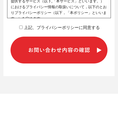
提供するサービス（以下,「本サービス」といいます。）
におけるプライバシー情報の取扱いについて，以下のとお
りプライバシーポリシー（以下，「本ポリシー」といいま
す。）を定めます。
上記、プライバシーポリシーに同意する
第1条（プライバシー情報）
プライバシー情報のうち「個人情報」とは，個人情報保護
法にいう「個人情報」を指すものとし，生存する個人に関
する情報であって，当該情報に含まれる氏名，生年月日，
住所，電話番号，連絡先その他の記述等により特定の個人
送信画面を確認する
を識別できる情報を指します。
プライバシー情報のうち「履歴情報および特性情報」と
は，上記に定める「個人情報」以外のものをいい，ご利用
いただいたサービスやご購入いただいた商品，ご覧になっ
たページや広告の履歴，ユーザーが検索された検索キーワ
ード，ご利用日時，ご利用の方法，ご利用環境，郵便番号
や性別，職業，年齢，ユーザーのIPアドレス，クッキー情
報，位置情報，端末の個体識別情報などを指します。