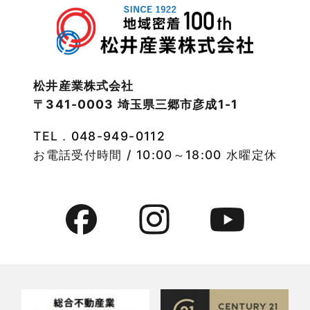
第２条（プライバシー情報の収集方法）
当社は，ユーザーが利用登録をする際に氏名，生年月日，
住所，電話番号，メールアドレス，銀行口座番号，クレジ
松井産業株式会社
ットカード番号，運転免許証番号などの個人情報をお尋ね
〒341-0003 埼玉県三郷市彦成1-1
することがあります。また，ユーザーと提携先などとの間
でなされたユーザーの個人情報を含む取引記録や，決済に
TEL．
048-949-0112
関する情報を当社の提携先（情報提供元，広告主，広告配
信先などを含みます。以下，｢提携先｣といいます。）など
お電話受付時間 / 10:00～18:00 水曜定休
から収集することがあります。
当社は，ユーザーについて，利用したサービスやソフトウ
エア，購入した商品，閲覧したページや広告の履歴，検索
した検索キーワード，利用日時，利用方法，利用環境（携
帯端末を通じてご利用の場合の当該端末の通信状態，利用
に際しての各種設定情報なども含みます），IPアドレス，
クッキー情報，位置情報，端末の個体識別情報などの履歴
情報および特性情報を，ユーザーが当社や提携先のサービ
スを利用しまたはページを閲覧する際に収集します。